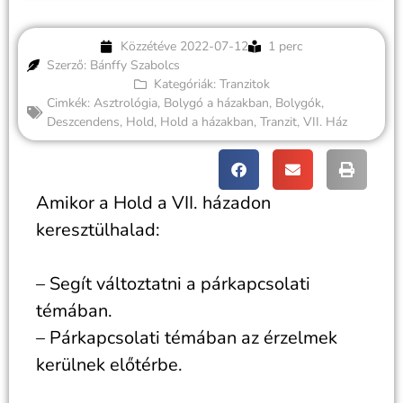
Közzétéve
2022-07-12
1 perc
Szerző: Bánffy Szabolcs
Kategóriák:
Tranzitok
Cimkék:
Asztrológia
,
Bolygó a házakban
,
Bolygók
,
Deszcendens
,
Hold
,
Hold a házakban
,
Tranzit
,
VII. Ház
Amikor a Hold a VII. házadon
keresztülhalad:
– Segít változtatni a párkapcsolati
témában.
– Párkapcsolati témában az érzelmek
kerülnek előtérbe.