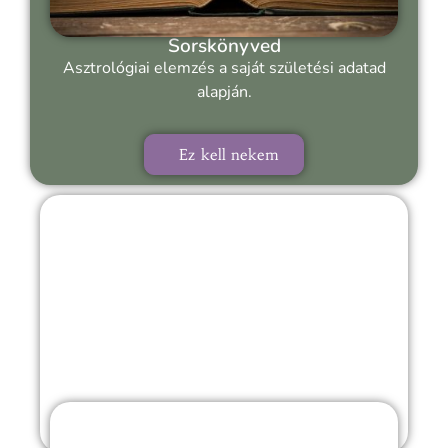
Sorskönyved
Asztrológiai elemzés a saját születési adatad
alapján.
Ez kell nekem