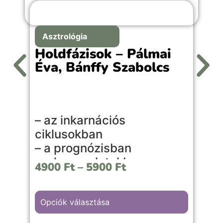
Asztrológia
Holdfázisok – Pálmai
Éva, Bánffy Szabolcs
A
– az inkarnációs
l
ciklusokban
l
– a prognózisban
s
– a kapcsolatokban
é
4900
Ft
–
5900
Ft
– a mindennapi életben
é
v
Ez a könyv közérthetően, mégis
é
Opciók választása
szakmai mélységgel mutatja be a
születési holdfázis jelentését, a nyolc