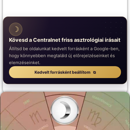
☽
Kövesd a Centralnet friss asztrológiai írásait
Állítsd be oldalunkat kedvelt forrásként a Google-ben,
hogy könnyebben megtaláld új előrejelzéseinket és
elemzéseinket.
Kedvelt forrásként beállítom