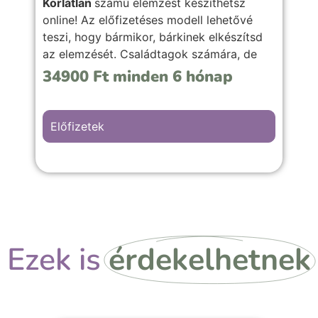
Korlátlan
számú elemzést készíthetsz
online! Az előfizetéses modell lehetővé
teszi, hogy bármikor, bárkinek elkészítsd
az elemzését. Családtagok számára, de
akár ajándékba is tudod adni, hasonló
34900
Ft
minden 6 hónap
jellegű önismereti szolgáltatásod mellé.
(Nincsen korlátozva az értékesítése sem.)
Előfizetek
Ezek is
érdekelhetnek