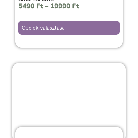
egyszerűen!
5490
Ft
–
19990
Ft
Opciók választása
Az “I Love You” hátterű kép választása,
szerelmes, évfordulós vagy romantikus
emlékekkel teli örömteli pillanathoz
megfelelő választás.