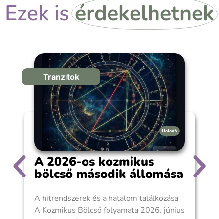
Ezek is
érdekelhetnek
Tranzitok
Haladó
A 2026-os kozmikus
bölcső második állomása
A hitrendszerek és a hatalom találkozása
A
A Kozmikus Bölcső folyamata 2026. június
v