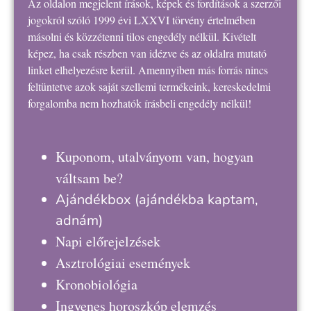
Az oldalon megjelent írások, képek és fordítások a szerzői
jogokról szóló 1999 évi LXXVI törvény értelmében
másolni és közzétenni tilos engedély nélkül. Kivételt
képez, ha csak részben van idézve és az oldalra mutató
linket elhelyezésre kerül. Amennyiben más forrás nincs
feltüntetve azok saját szellemi termékeink, kereskedelmi
forgalomba nem hozhatók írásbeli engedély nélkül!
Kuponom, utalványom van, hogyan
váltsam be?
Ajándékbox
(ajándékba kaptam,
adnám)
Napi előrejelzések
Asztrológiai események
Kronobiológia
Ingyenes horoszkóp elemzés