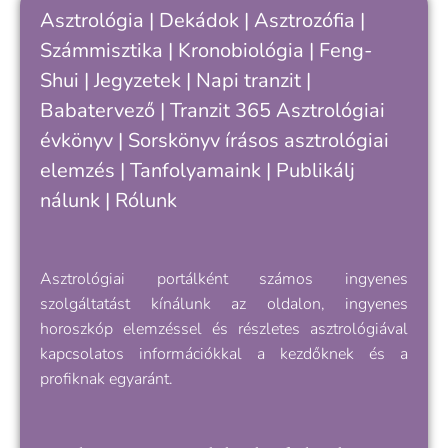
k
Asztrológia
|
Dekádok
|
Asztrozófia
|
c
Számmisztika
|
Kronobiológia
|
Feng-
„
Shui
|
Jegyzetek
|
Napi tranzit
|
s
v
Babatervező
|
Tranzit 365
Asztrológiai
k
évkönyv
|
Sorskönyv
írásos asztrológiai
e
elemzés |
Tanfolyamaink
|
Publikálj
nálunk
|
Rólunk
Asztrológiai portálként számos ingyenes
szolgáltatást kínálunk az oldalon, ingyenes
horoszkóp elemzéssel és részletes asztrológiával
kapcsolatos információkkal a kezdőknek és a
profiknak egyaránt.