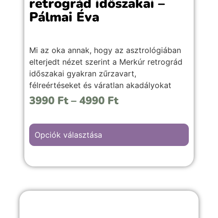
retrográd időszakai –
Pálmai Éva
Mi az oka annak, hogy az asztrológiában
elterjedt nézet szerint a Merkúr retrográd
időszakai gyakran zűrzavart,
félreértéseket és váratlan akadályokat
hoznak? Miért nem javasolt ilyenkor új
3990
Ft
–
4990
Ft
dolgokba kezdeni, hivatalos ügyeket
intézni, és miért tapasztalhatunk
késéseket, félrecsúszott kommunikációt
Opciók választása
vagy meghiúsult terveket? Vajon csak az
Univerzum űz velünk tréfát ezekben az
időszakokban, vagy mélyebb jelentéssel is
bírnak ezek az időszakok?