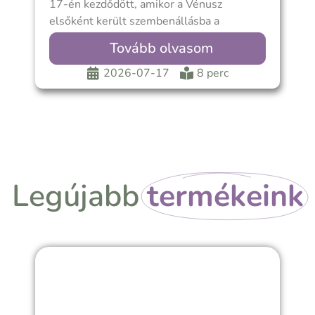
17-én kezdődött, amikor a Vénusz
t
elsőként került szembenállásba a
V
Plútóval. Ez volt a
e
Tovább olvasom
2026-07-17
8 perc
Legújabb
termékeink