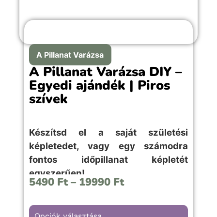
A Pillanat Varázsa
A Pillanat Varázsa DIY –
Egyedi ajándék | Piros
szívek
Készítsd el a saját születési
képletedet, vagy egy számodra
fontos időpillanat képletét
egyszerűen!
5490
Ft
–
19990
Ft
Opciók választása