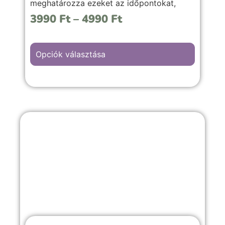
meghatározza ezeket az időpontokat,
valamint mire érdemes figyelni, és hogyan
3990
Ft
–
4990
Ft
lehet kihozni a legjobbat ezekből az
időszakokból.
Opciók választása