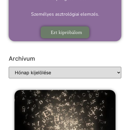
Személyes asztrológiai elemzés.
Ezt kipróbálom
Archívum