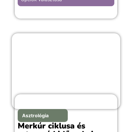
A “Piros szívek” hátterű kép választása,
bármilyen szerelmes, első randis vagy
évfordulós örömteli pillanathoz megfelelő
választás.
Asztrológia
Merkúr ciklusa és