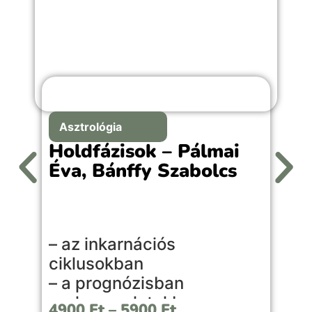
Asztrológia
Holdfázisok – Pálmai
Éva, Bánffy Szabolcs
A
– az inkarnációs
l
ciklusokban
l
– a prognózisban
s
– a kapcsolatokban
é
4900
Ft
–
5900
Ft