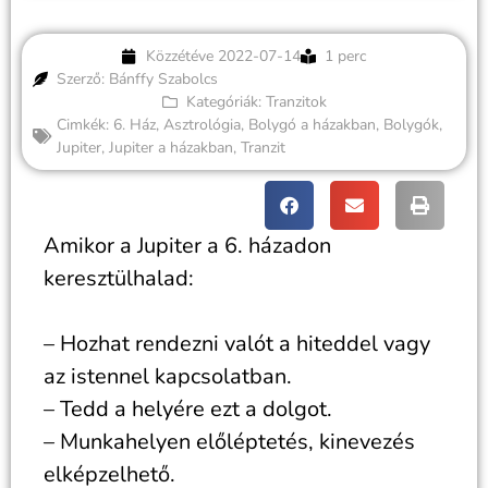
Közzétéve
2022-07-14
1 perc
Szerző: Bánffy Szabolcs
Kategóriák:
Tranzitok
Cimkék:
6. Ház
,
Asztrológia
,
Bolygó a házakban
,
Bolygók
,
Jupiter
,
Jupiter a házakban
,
Tranzit
Amikor a Jupiter a 6. házadon
keresztülhalad:
– Hozhat rendezni valót a hiteddel vagy
az istennel kapcsolatban.
– Tedd a helyére ezt a dolgot.
– Munkahelyen előléptetés, kinevezés
elképzelhető.