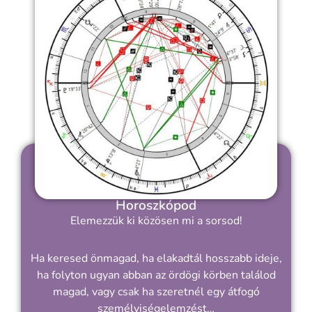
Horoszkópod
Elemezzük ki közösen mi a sorsod!
Ha keresed önmagad, ha elakadtál hosszabb ideje,
ha folyton ugyan abban az ördögi körben találod
magad, vagy csak ha szeretnél egy átfogó
személyiségelemzést…