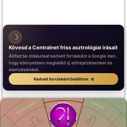
☽
Kövesd a Centralnet friss asztrológiai írásait
Állítsd be oldalunkat kedvelt forrásként a Google-ben,
hogy könnyebben megtaláld új előrejelzéseinket és
elemzéseinket.
Kedvelt forrásként beállítom