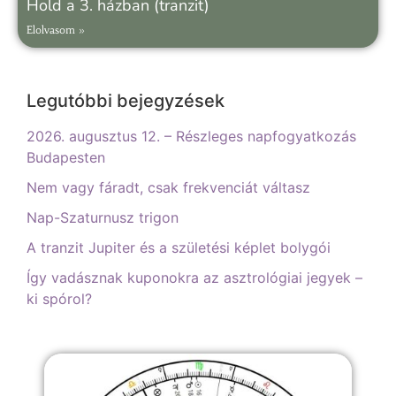
Hold a 3. házban (tranzit)
Elolvasom »
Legutóbbi bejegyzések
2026. augusztus 12. – Részleges napfogyatkozás
Budapesten
Nem vagy fáradt, csak frekvenciát váltasz
Nap-Szaturnusz trigon
A tranzit Jupiter és a születési képlet bolygói
Így vadásznak kuponokra az asztrológiai jegyek –
ki spórol?