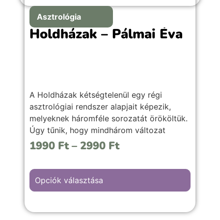
Asztrológia
Holdházak – Pálmai Éva
A Holdházak kétségtelenül egy régi
asztrológiai rendszer alapjait képezik,
melyeknek háromféle sorozatát örököltük.
Úgy tűnik, hogy mindhárom változat
ugyanazt az elveszett rendszert
1990
Ft
–
2990
Ft
alkalmazza.
Opciók választása