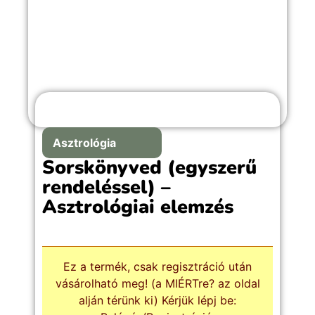
Asztrológia
Sorskönyved (egyszerű
rendeléssel) –
Asztrológiai elemzés
Ez a termék, csak regisztráció után
vásárolható meg! (a MIÉRTre? az oldal
alján térünk ki) Kérjük lépj be: