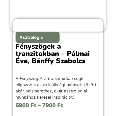
Asztrológia
Fényszögek a
tranzitokban – Pálmai
Éva, Bánffy Szabolcs
A
Fényszögek a tranzitokban
segít
eligazodni az aktuális égi hatások között –
akár önismerethez, akár asztrológiai
munkához keresel inspirációt.
Átlátható, gyakorlati útmutató a
5900
Ft
–
7900
Ft
tranzitfényszögek értelmezéséhez,
laikusoknak és szakmabelieknek egyaránt.