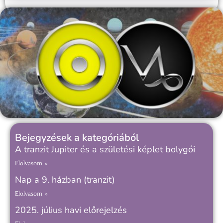
Bejegyzések a kategóriából
A tranzit Jupiter és a születési képlet bolygói
Elolvasom »
Nap a 9. házban (tranzit)
Elolvasom »
2025. július havi előrejelzés