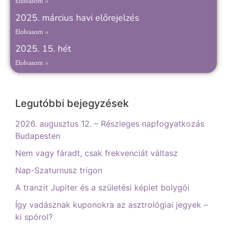
Elolvasom »
2025. március havi előrejelzés
Elolvasom »
2025. 15. hét
Elolvasom »
Legutóbbi bejegyzések
2026. augusztus 12. – Részleges napfogyatkozás
Budapesten
Nem vagy fáradt, csak frekvenciát váltasz
Nap-Szaturnusz trigon
A tranzit Jupiter és a születési képlet bolygói
Így vadásznak kuponokra az asztrológiai jegyek –
ki spórol?