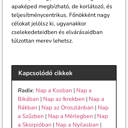
apaképed megbízható, de korlátozó, és
teljesítménycentrikus. Főnökként nagy
célokat jelölsz ki, ugyanakkor
cselekedeteidben és elvárásaidban
túlzottan merev lehetsz.
Kapcsolódó cikkek
Radix
:
Nap a Kosban
|
Nap a
Bikában
|
Nap az Ikrekben
|
Nap a
Rákban
|
Nap az Oroszlánban
|
Nap
a Szűzben
|
Nap a Mérlegben
|
Nap
a Skorpióban
|
Nap a Nyilasban
|