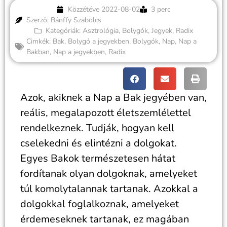
Közzétéve
2022-08-02
3 perc
Szerző: Bánffy Szabolcs
Kategóriák:
Asztrológia
,
Bolygók
,
Jegyek
,
Radix
Cimkék:
Bak
,
Bolygó a jegyekben
,
Bolygók
,
Nap
,
Nap a
Bakban
,
Nap a jegyekben
,
Radix
Azok, akiknek a Nap a Bak jegyében van,
reális, megalapozott életszemlélettel
rendelkeznek. Tudják, hogyan kell
cselekedni és elintézni a dolgokat.
Egyes Bakok természetesen hátat
fordítanak olyan dolgoknak, amelyeket
túl komolytalannak tartanak. Azokkal a
dolgokkal foglalkoznak, amelyeket
érdemeseknek tartanak, ez magában