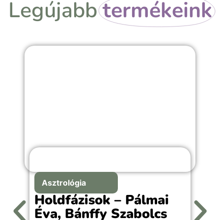
Legújabb
termékeink
Asztrológia
Holdfázisok – Pálmai
Éva, Bánffy Szabolcs