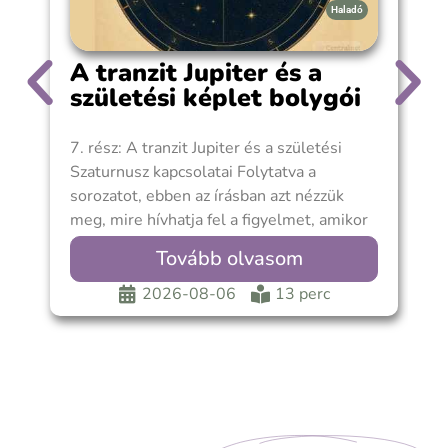
Haladó
A tranzit Jupiter és a
születési képlet bolygói
7. rész: A tranzit Jupiter és a születési
A
Szaturnusz kapcsolatai Folytatva a
s
sorozatot, ebben az írásban azt nézzük
f
meg, mire hívhatja fel a figyelmet, amikor
m
Tovább olvasom
2026-08-06
13 perc