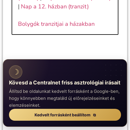
|
Nap a 12. házban (tranzit)
Bolygók tranzitjai a házakban
☽
Kövesd a Centralnet friss asztrológiai írásait
Állítsd be oldalunkat kedvelt forrásként a Google-ben,
hogy könnyebben megtaláld új előrejelzéseinket és
elemzéseinket.
Kedvelt forrásként beállítom