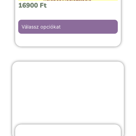
Belépés/Regisztráció
.
16900
Ft
Válassz opciókat