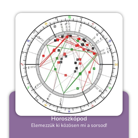
Horoszkópod
Elemezzük ki közösen mi a sorsod!