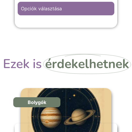
Opciók választása
Már könyv formátumban is elérhető !
Ezek is
érdekelhetnek
Bolygók