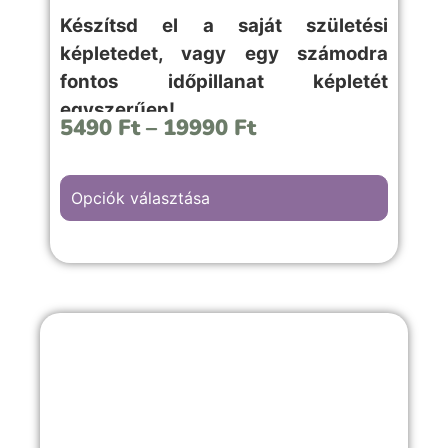
Készítsd el a saját születési
képletedet, vagy egy számodra
fontos időpillanat képletét
egyszerűen!
5490
Ft
–
19990
Ft
Opciók választása
A “Lufis” hátterű kép választása, bármilyen
örömteli pillanathoz megfelelő választás.