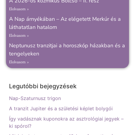
A 2026-os kozmikus Bölcső – II. rész
Elolvasom »
A Nap árnyékában – Az elégetett Merkúr és a
láthatatlan hatalom
Elolvasom »
Neptunusz tranzitjai a horoszkóp házakban és a
tengelyeken
Elolvasom »
Legutóbbi bejegyzések
Nap-Szaturnusz trigon
A tranzit Jupiter és a születési képlet bolygói
Így vadásznak kuponokra az asztrológiai jegyek –
ki spórol?