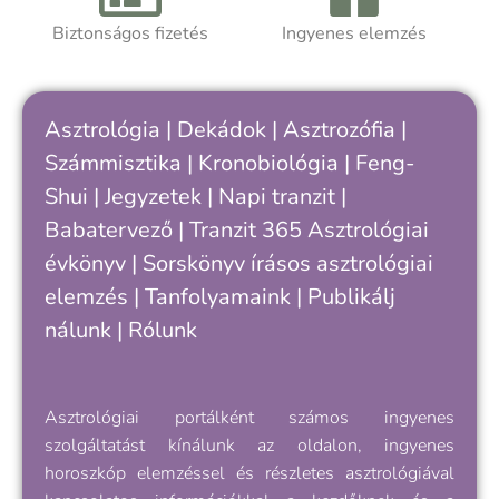
ciklusodban – és hogyan értheted meg
Biztonságos fizetés
Ingyenes elemzés
A
jobban önmagad, döntéseid és
a
kapcsolataid ritmusát.
h
k
Asztrológia
|
Dekádok
|
Asztrozófia
|
c
Számmisztika
|
Kronobiológia
|
Feng-
„
Shui
|
Jegyzetek
|
Napi tranzit
|
s
v
Babatervező
|
Tranzit 365
Asztrológiai
k
évkönyv
|
Sorskönyv
írásos asztrológiai
e
elemzés |
Tanfolyamaink
|
Publikálj
nálunk
|
Rólunk
Asztrológiai portálként számos ingyenes
szolgáltatást kínálunk az oldalon, ingyenes
horoszkóp elemzéssel és részletes asztrológiával