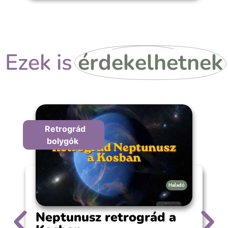
Ezek is
érdekelhetnek
Retrográd
bolygók
Haladó
Neptunusz retrográd a