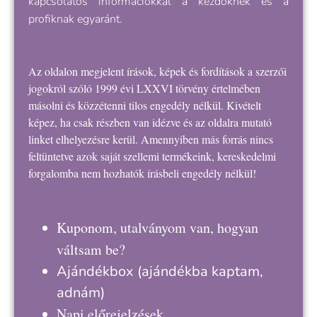
kapcsolatos információkkal a kezdőknek és a
profiknak egyaránt.
Az oldalon megjelent írások, képek és fordítások a szerzői
jogokról szóló 1999 évi LXXVI törvény értelmében
másolni és közzétenni tilos engedély nélkül. Kivételt
képez, ha csak részben van idézve és az oldalra mutató
linket elhelyezésre kerül. Amennyiben más forrás nincs
feltüntetve azok saját szellemi termékeink, kereskedelmi
forgalomba nem hozhatók írásbeli engedély nélkül!
Kuponom, utalványom van, hogyan
váltsam be?
Ajándékbox
(ajándékba kaptam,
adnám)
Napi előrejelzések