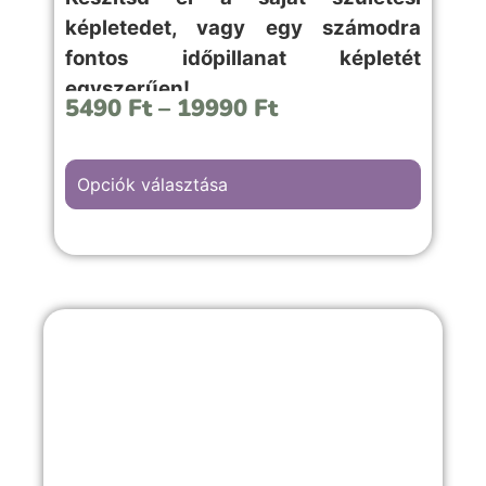
képletedet, vagy egy számodra
fontos időpillanat képletét
egyszerűen!
5490
Ft
–
19990
Ft
Opciók választása
Az “I Love You” hátterű kép választása,
szerelmes, évfordulós vagy romantikus
emlékekkel teli örömteli pillanathoz
megfelelő választás.