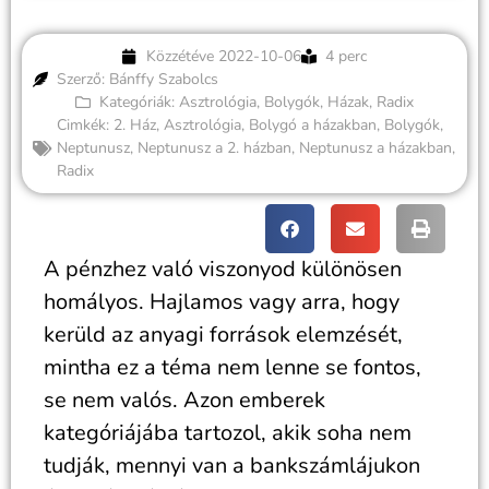
Közzétéve
2022-10-06
4 perc
Szerző: Bánffy Szabolcs
Kategóriák:
Asztrológia
,
Bolygók
,
Házak
,
Radix
Cimkék:
2. Ház
,
Asztrológia
,
Bolygó a házakban
,
Bolygók
,
Neptunusz
,
Neptunusz a 2. házban
,
Neptunusz a házakban
,
Radix
A pénzhez való viszonyod különösen
homályos. Hajlamos vagy arra, hogy
kerüld az anyagi források elemzését,
mintha ez a téma nem lenne se fontos,
se nem valós. Azon emberek
kategóriájába tartozol, akik soha nem
tudják, mennyi van a bankszámlájukon