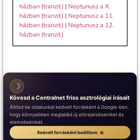
házban (tranzit)
|
Neptunusz a X.
házban (tranzit)
|
Neptunusz a 11.
házban (tranzit)
|
Neptunusz a 12.
házban (tranzit)
☽
Kövesd a Centralnet friss asztrológiai írásait
Állítsd be oldalunkat kedvelt forrásként a Google-ben,
hogy könnyebben megtaláld új előrejelzéseinket és
elemzéseinket.
Kedvelt forrásként beállítom