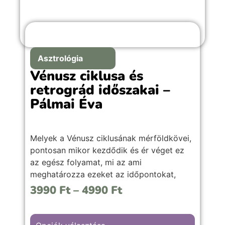
Asztrológia
Vénusz ciklusa és
retrográd időszakai –
Pálmai Éva
Melyek a Vénusz ciklusának mérföldkövei,
pontosan mikor kezdődik és ér véget ez
az egész folyamat, mi az ami
meghatározza ezeket az időpontokat,
valamint mire érdemes figyelni, és hogyan
3990
Ft
–
4990
Ft
lehet kihozni a legjobbat ezekből az
időszakokból, figyelembe véve a retrográd
időszakait is.