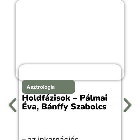
Asztrológia
Holdfázisok – Pálmai
Éva, Bánffy Szabolcs
A
– az inkarnációs