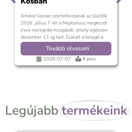
Kosban
Amikor lassan szertefoszlanak az illúziók
2
2026. július 7-én a Neptunusz megkezdi
2
éves retrográd mozgását, amely egészen
b
december 12-ig tart. Ezalatt a bolygó a
O
Kos 4°25′
Tovább olvasom
2026-07-07
8 perc
Legújabb
termékeink