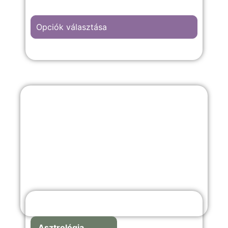
Opciók választása
A “Csillagos égbolt” hátterű kép
választása, bármilyen meghitt alkalomra,
évfordulós vagy romantikus emlékekkel
teli örömteli pillanathoz megfelelő
választás.
Asztrológia