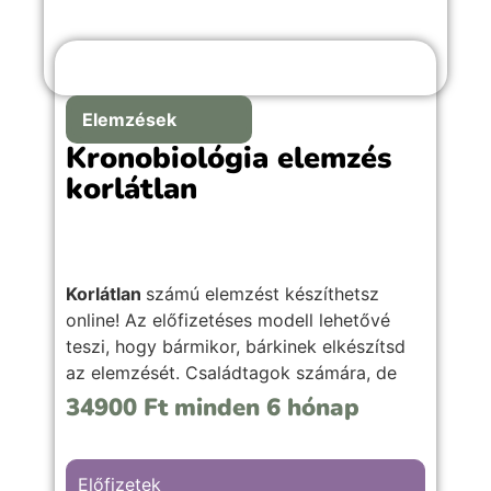
Elemzések
Kronobiológia elemzés
korlátlan
Korlátlan
számú elemzést készíthetsz
online! Az előfizetéses modell lehetővé
teszi, hogy bármikor, bárkinek elkészítsd
az elemzését. Családtagok számára, de
akár ajándékba is tudod adni, hasonló
34900
Ft
minden 6 hónap
jellegű önismereti szolgáltatásod mellé.
(Nincsen korlátozva az értékesítése sem.)
Előfizetek