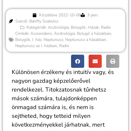
Közzétéve
2022-10-06
3 perc
Szerző: Bánffy Szabolcs
Kategóriák:
Asztrológia
,
Bolygók
,
Házak
,
Radix
Cimkék:
Aszcendens
,
Asztrológia
,
Bolygó a házakban
,
Bolygók
,
I. ház
,
Neptunusz
,
Neptunusz a házakban
,
Neptunusz az I. házban
,
Radix
Különösen érzékeny és intuitív vagy, és
nagyon gazdag képzelőerővel
rendelkezel. Titokzatosnak tűnhetsz
mások számára, tulajdonképpen
önmagad számára is, és nem is
sejtheted, hogy tetteid milyen
következményekkel járhatnak, mert