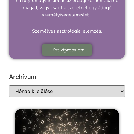
ha folyton ugyan abban az ördögi körben találod
magad, vagy csak ha szeretnél egy átfogó
személyiségelemzést…
Személyes asztrológiai elemzés.
Ezt kipróbálom
Archívum