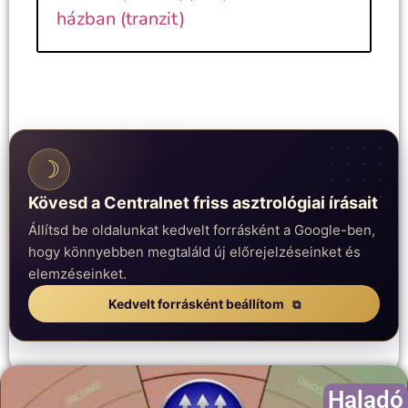
házban (tranzit)
☽
Kövesd a Centralnet friss asztrológiai írásait
Állítsd be oldalunkat kedvelt forrásként a Google-ben,
hogy könnyebben megtaláld új előrejelzéseinket és
elemzéseinket.
Kedvelt forrásként beállítom
Haladó