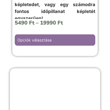
képletedet, vagy egy számodra
fontos időpillanat képletét
egyszerűen!
5490
Ft
–
19990
Ft
Opciók választása
A “Csillogó rózsa” hátterű kép választása,
szerelmes, évfordulós vagy romantikus
emlékekkel teli örömteli pillanathoz
megfelelő választás.