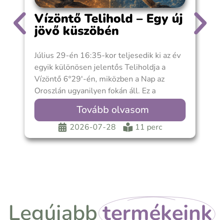
Vízöntő Telihold – Egy új
jövő küszöbén
Július 29-én 16:35-kor teljesedik ki az év
6
egyik különösen jelentős Teliholdja a
J
Vízöntő 6°29′-én, miközben a Nap az
r
Oroszlán ugyanilyen fokán áll. Ez a
k
Telihold
m
Tovább olvasom
2026-07-28
11 perc
Legújabb
termékeink