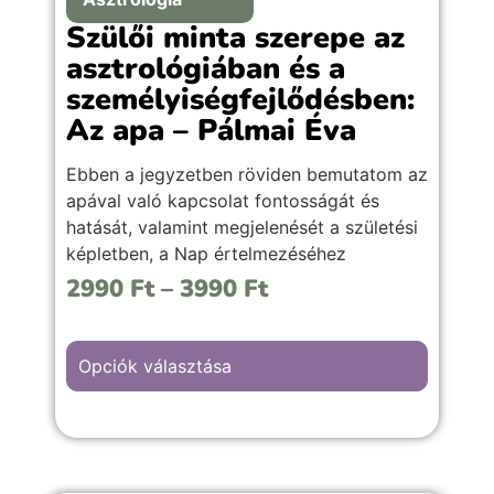
Szülői minta szerepe az
asztrológiában és a
személyiségfejlődésben:
Az apa – Pálmai Éva
Ebben a jegyzetben röviden bemutatom az
apával való kapcsolat fontosságát és
hatását, valamint megjelenését a születési
képletben, a Nap értelmezéséhez
szükséges irányelveket (jegyek, házak,
2990
Ft
–
3990
Ft
fényszögek) kiemelten a Nap fényszögeit,
mint az önkibontakoztatás üteméről,
ritmusáról vagy természetéről informáló
Opciók választása
összetevőjét a születési képletnek.