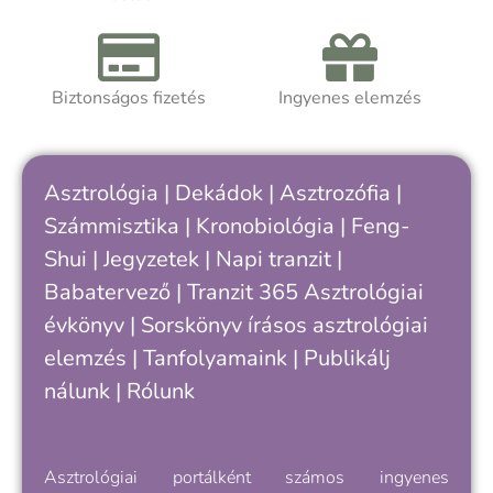
Akár asztrológiát tanulsz, akár
önismereti úton jársz, a kötet segít
felismerni, hogy hol tartasz a saját
ciklusodban – és hogyan értheted meg
Biztonságos fizetés
Ingyenes elemzés
jobban önmagad, döntéseid és
kapcsolataid ritmusát.
Asztrológia
|
Dekádok
|
Asztrozófia
|
Számmisztika
|
Kronobiológia
|
Feng-
Shui
|
Jegyzetek
|
Napi tranzit
|
Babatervező
|
Tranzit 365
Asztrológiai
évkönyv
|
Sorskönyv
írásos asztrológiai
elemzés |
Tanfolyamaink
|
Publikálj
nálunk
|
Rólunk
Asztrológiai portálként számos ingyenes