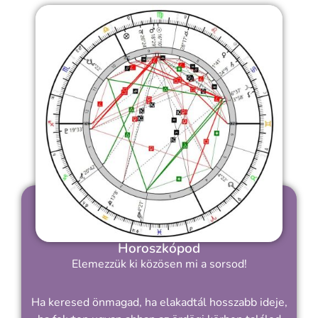
Horoszkópod
Elemezzük ki közösen mi a sorsod!
Ha keresed önmagad, ha elakadtál hosszabb ideje,