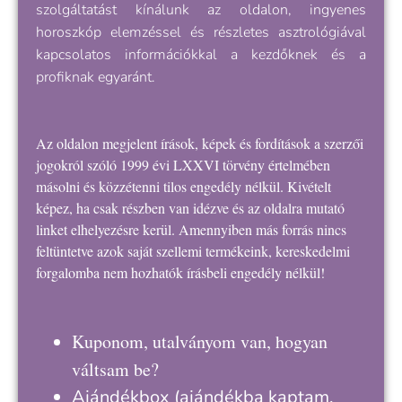
szolgáltatást kínálunk az oldalon, ingyenes
horoszkóp elemzéssel és részletes asztrológiával
kapcsolatos információkkal a kezdőknek és a
profiknak egyaránt.
Az oldalon megjelent írások, képek és fordítások a szerzői
jogokról szóló 1999 évi LXXVI törvény értelmében
másolni és közzétenni tilos engedély nélkül. Kivételt
képez, ha csak részben van idézve és az oldalra mutató
linket elhelyezésre kerül. Amennyiben más forrás nincs
feltüntetve azok saját szellemi termékeink, kereskedelmi
forgalomba nem hozhatók írásbeli engedély nélkül!
Kuponom, utalványom van, hogyan
váltsam be?
Ajándékbox
(ajándékba kaptam,