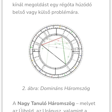
kínál megoldást egy régóta húzódó
belső vagy külső problémára.
2. ábra: Domináns Háromszög
A
Nagy Tanuló Háromszög
– melyet
az Újhold, az Uránusz, valamint a