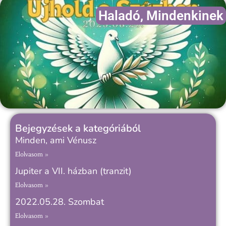
Haladó
,
Mindenkinek
Bejegyzések a kategóriából
Minden, ami Vénusz
Elolvasom »
Jupiter a VII. házban (tranzit)
Elolvasom »
2022.05.28. Szombat
Elolvasom »