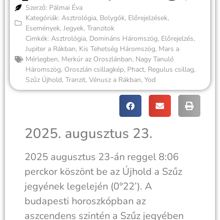
Szerző: Pálmai Éva
Kategóriák:
Asztrológia
,
Bolygók
,
Előrejelzések
,
Események
,
Jegyek
,
Tranzitok
Cimkék:
Asztrológia
,
Domináns Háromszög
,
Előrejelzés
,
Jupiter a Rákban
,
Kis Tehetség Háromszög
,
Mars a
Mérlegben
,
Merkúr az Oroszlánban
,
Nagy Tanuló
Háromszög
,
Oroszlán csillagkép
,
Phact
,
Regulus csillag
,
Szűz Újhold
,
Tranzit
,
Vénusz a Rákban
,
Yod
2025. augusztus 23.
2025 augusztus 23-án reggel 8:06
perckor köszönt be az Újhold a Szűz
jegyének legelején (0°22’). A
budapesti horoszkópban az
aszcendens szintén a Szűz jegyében