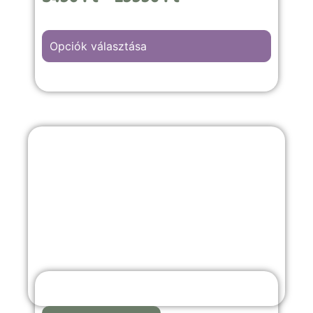
Opciók választása
Az “Eljegyzés” hátterű kép választása,
eljegyzés, házassági évfordulós vagy
romantikus emlékekkel teli örömteli
pillanathoz megfelelő választás.