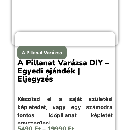
A Pillanat Varázsa
A Pillanat Varázsa DIY –
Egyedi ajándék |
Eljegyzés
Készítsd el a saját születési
képletedet, vagy egy számodra
fontos időpillanat képletét
egyszerűen!
5490
Ft
–
19990
Ft