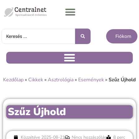
Fiókom
Kezdőlap
»
Cikkek
»
Asztrológia
»
Események
»
Szűz Újhold
Szűz Újhold
Közzétéve
2025-08-21
Nincs hozzászólás
8 perc