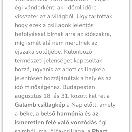
égi vándorként, aki időről időre
visszatér az alvilágból. Úgy tartották,
hogy ezek a csillagok jelentős
befolyással bírnak arra az időszakra,
míg ismét alá nem merülnek az
éjszaka sötétjébe. Különböző
természeti jelenséget kapcsoltak
hozzá, ugyanis az adott csillagkép
jelentősen hozzájárultak a hely és az
idő minőségéhez. Budapesten
augusztus 18. és 31. között kel fel a
Galamb csillagkép
a Nap előtt, amely
a
béke, a belső harmónia és az
ismeretlen felé való vonzódás
égi
szimbóluma. Alfa-csillaga, a
Phact
,