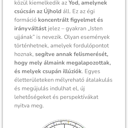
közül kiemelkedik az
Yod, amelynek
csúcsán az Újhold
áll. Ez az égi
formáció
koncentrált figyelmet és
irányváltást
jelez – gyakran „Isten
ujjának” is nevezik. Olyan események
történhetnek, amelyek fordulópontot
hoznak,
segítve annak felismerését,
hogy mely álmaink megalapozottak,
és melyek csupán illúziók
. Egyes
életterületeken mélyreható átalakulás
és megújulás indulhat el, új
lehetőségeket és perspektívákat
nyitva meg.