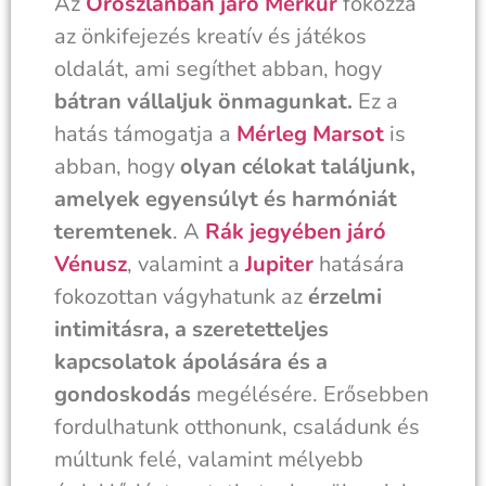
Az
Oroszlánban járó Merkúr
fokozza
az önkifejezés kreatív és játékos
oldalát, ami segíthet abban, hogy
bátran vállaljuk önmagunkat.
Ez a
hatás támogatja a
Mérleg Marsot
is
abban, hogy
olyan célokat találjunk,
amelyek egyensúlyt és harmóniát
teremtenek
. A
Rák jegyében járó
Vénusz
, valamint a
Jupiter
hatására
fokozottan vágyhatunk az
érzelmi
intimitásra, a szeretetteljes
kapcsolatok ápolására és a
gondoskodás
megélésére. Erősebben
fordulhatunk otthonunk, családunk és
múltunk felé, valamint mélyebb