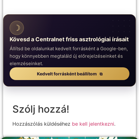
☽
Kövesd a Centralnet friss asztrológiai írásait
Állítsd be oldalunkat kedvelt forrásként a Google-ben,
hogy könnyebben megtaláld új előrejelzéseinket és
elemzéseinket.
Kedvelt forrásként beállítom
Szólj hozzá!
Hozzászólás küldéséhez
be kell jelentkezni
.