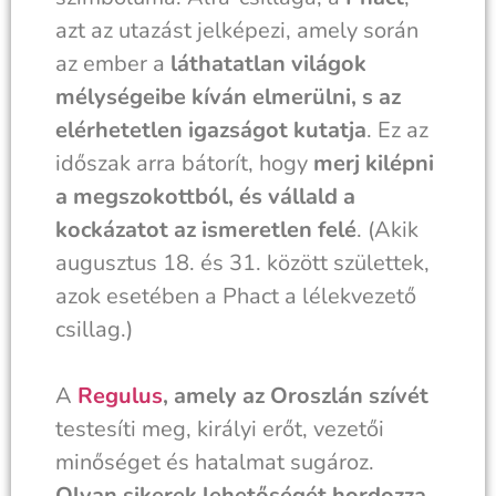
azt az utazást jelképezi, amely során
az ember a
láthatatlan világok
mélységeibe kíván elmerülni, s az
elérhetetlen igazságot kutatja
. Ez az
időszak arra bátorít, hogy
merj kilépni
a megszokottból, és vállald a
kockázatot az ismeretlen felé
. (Akik
augusztus 18. és 31. között születtek,
azok esetében a Phact a lélekvezető
csillag.)
A
Regulus
, amely az Oroszlán szívét
testesíti meg, királyi erőt, vezetői
minőséget és hatalmat sugároz.
Olyan sikerek lehetőségét hordozza,