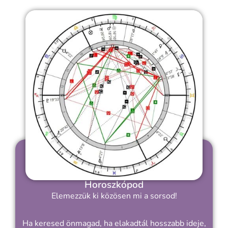
Horoszkópod
Elemezzük ki közösen mi a sorsod!
Ha keresed önmagad, ha elakadtál hosszabb ideje,