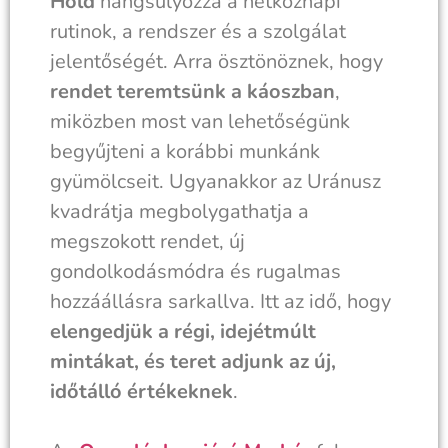
Hold
hangsúlyozza a hétköznapi
rutinok, a rendszer és a szolgálat
jelentőségét. Arra ösztönöznek, hogy
rendet teremtsünk a káoszban
,
miközben most van lehetőségünk
begyűjteni a korábbi munkánk
gyümölcseit. Ugyanakkor az Uránusz
kvadrátja megbolygathatja a
megszokott rendet, új
gondolkodásmódra és rugalmas
hozzáállásra sarkallva. Itt az idő, hogy
elengedjük a régi, idejétmúlt
mintákat, és teret adjunk az új,
időtálló értékeknek
.