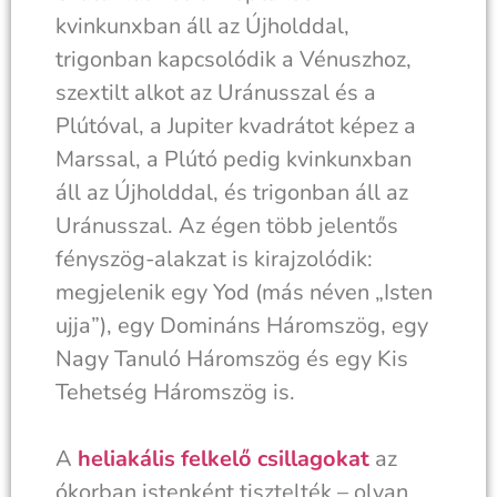
kvinkunxban áll az Újholddal,
trigonban kapcsolódik a Vénuszhoz,
szextilt alkot az Uránusszal és a
Plútóval, a Jupiter kvadrátot képez a
Marssal, a Plútó pedig kvinkunxban
áll az Újholddal, és trigonban áll az
Uránusszal. Az égen több jelentős
fényszög-alakzat is kirajzolódik:
megjelenik egy Yod (más néven „Isten
ujja”), egy Domináns Háromszög, egy
Nagy Tanuló Háromszög és egy Kis
Tehetség Háromszög is.
A
heliakális felkelő csillagokat
az
ókorban istenként tisztelték – olyan