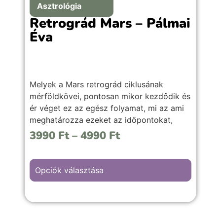
Asztrológia
Retrográd Mars – Pálmai
Éva
Melyek a Mars retrográd ciklusának
mérföldkövei, pontosan mikor kezdődik és
ér véget ez az egész folyamat, mi az ami
meghatározza ezeket az időpontokat,
valamint mire érdemes figyelni, és hogyan
3990
Ft
–
4990
Ft
lehet kihozni a legjobbat ezekből az
időszakokból.
Opciók választása