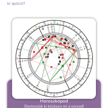
ki spórol?
Horoszkópod
Elemezzük ki közösen mi a sorsod!