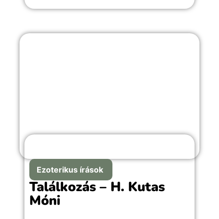
romantikus emlékekkel teli örömteli
pillanathoz megfelelő választás.
Ezoterikus írások
Találkozás – H. Kutas
Móni