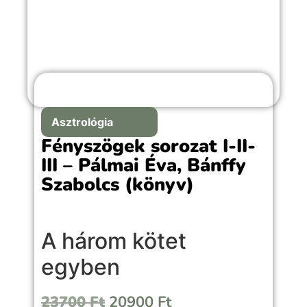
Asztrológia
Fényszögek sorozat I-II-
III – Pálmai Éva, Bánffy
Szabolcs (könyv)
A három kötet
egyben
23700
Ft
20900
Ft
A
Fényszögek és alakzatok
rendszerezve