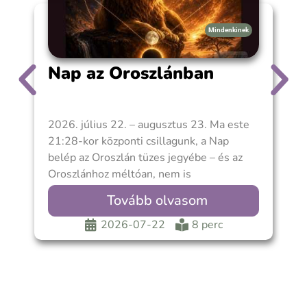
tranzitfényszögek értelmezéséhez,
laikusoknak és szakmabelieknek egyaránt.
Mindenkinek
Nyomtatott könyv formátumban !
Nap az Oroszlánban
2026. július 22. – augusztus 23. Ma este
A
21:28-kor központi csillagunk, a Nap
m
belép az Oroszlán tüzes jegyébe – és az
m
Oroszlánhoz méltóan, nem is
p
a
Tovább olvasom
2026-07-22
8 perc