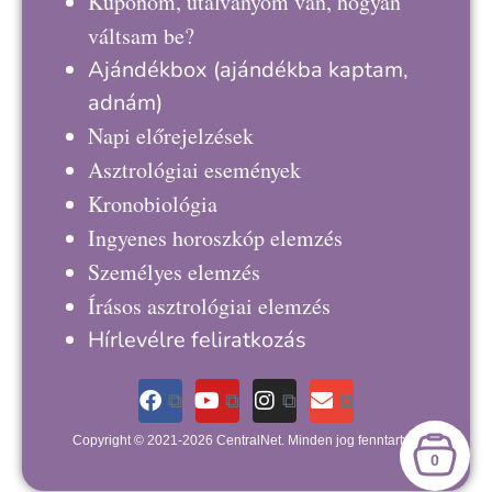
Kuponom, utalványom van, hogyan
váltsam be?
Ajándékbox
(ajándékba kaptam,
adnám)
Napi előrejelzések
Asztrológiai események
Kronobiológia
Ingyenes horoszkóp elemzés
Személyes elemzés
Írásos asztrológiai elemzés
Hírlevélre feliratkozás
Copyright © 2021-2026 CentralNet. Minden jog fenntartva.
0