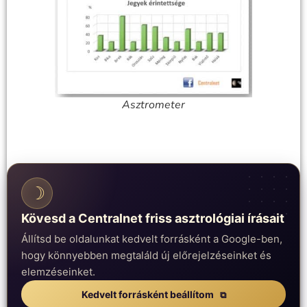
Asztrometer
☽
Kövesd a Centralnet friss asztrológiai írásait
Állítsd be oldalunkat kedvelt forrásként a Google-ben,
hogy könnyebben megtaláld új előrejelzéseinket és
elemzéseinket.
Kedvelt forrásként beállítom