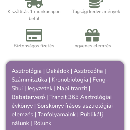
szimbólumként saját belső ritmusainkra
c
is rávilágíthat.
m
Kiszállítás 1 munkanapon
Tagsági kedvezmények
m
belül
Akár asztrológiát tanulsz, akár
t
önismereti úton jársz, a kötet segít
k
felismerni, hogy hol tartasz a saját
ciklusodban – és hogyan értheted meg
Biztonságos fizetés
Ingyenes elemzés
A
jobban önmagad, döntéseid és
a
kapcsolataid ritmusát.
h
k
Asztrológia
|
Dekádok
|
Asztrozófia
|
c
Számmisztika
|
Kronobiológia
|
Feng-
„
Shui
|
Jegyzetek
|
Napi tranzit
|
s
v
Babatervező
|
Tranzit 365
Asztrológiai
k
évkönyv
|
Sorskönyv
írásos asztrológiai
e
elemzés |
Tanfolyamaink
|
Publikálj
nálunk
|
Rólunk