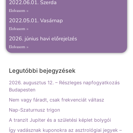
2022.06.01. Szerda
Elolvasom »
2022.05.01. Vasárnap
Elolvasom »
2026. június havi előrejelzés
Elolvasom »
Legutóbbi bejegyzések
2026. augusztus 12. – Részleges napfogyatkozás
Budapesten
Nem vagy fáradt, csak frekvenciát váltasz
Nap-Szaturnusz trigon
A tranzit Jupiter és a születési képlet bolygói
Így vadásznak kuponokra az asztrológiai jegyek –