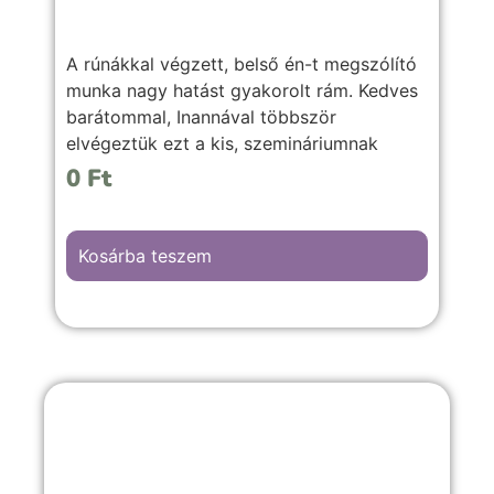
A rúnákkal végzett, belső én-t megszólító
munka nagy hatást gyakorolt rám. Kedves
barátommal, Inannával többször
elvégeztük ezt a kis, szemináriumnak
nevezett szertartás sorozatot, amely által
0
Ft
az önmagunkba vetett hitet erősítettük, és
kapcsolatba kerülhettünk a bennünk élő
Istennővel.
Kosárba teszem