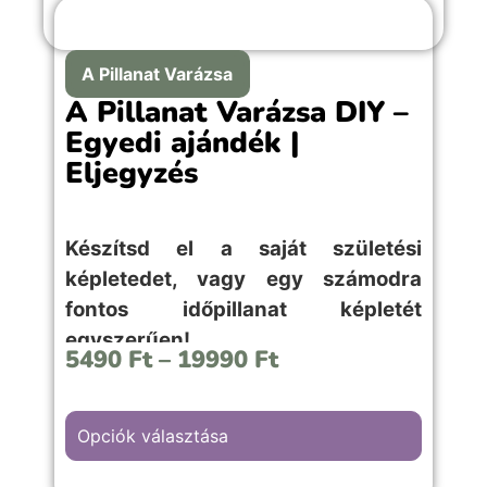
A Pillanat Varázsa
A Pillanat Varázsa DIY –
Egyedi ajándék |
Eljegyzés
Készítsd el a saját születési
képletedet, vagy egy számodra
fontos időpillanat képletét
egyszerűen!
5490
Ft
–
19990
Ft
Opciók választása
Az “Eljegyzés” hátterű kép választása,
eljegyzés, házassági évfordulós vagy