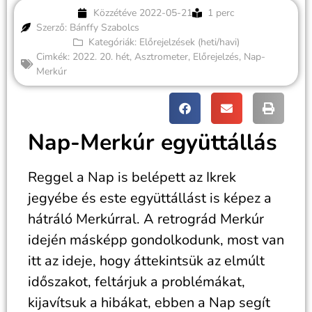
Közzétéve
2022-05-21
1 perc
Szerző: Bánffy Szabolcs
Kategóriák:
Előrejelzések (heti/havi)
Cimkék:
2022. 20. hét
,
Asztrometer
,
Előrejelzés
,
Nap-
Merkúr
Nap-Merkúr együttállás
Reggel a Nap is belépett az Ikrek
jegyébe és este együttállást is képez a
hátráló Merkúrral. A retrográd Merkúr
idején másképp gondolkodunk, most van
itt az ideje, hogy áttekintsük az elmúlt
időszakot, feltárjuk a problémákat,
kijavítsuk a hibákat, ebben a Nap segít