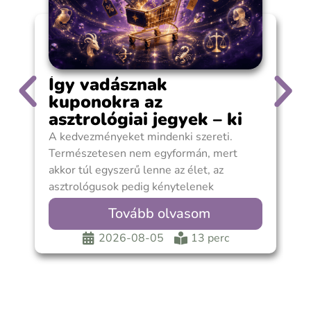
Így vadásznak
kuponokra az
asztrológiai jegyek – ki
spórol?
A kedvezményeket mindenki szereti.
A
Természetesen nem egyformán, mert
s
akkor túl egyszerű lenne az élet, az
f
asztrológusok pedig kénytelenek
m
lennének rendes állás után nézni. Van, aki
Tovább olvasom
2026-08-05
13 perc