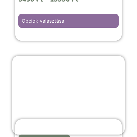
Opciók választása
A “Baráti esemény” hátterű kép választása,
családi ünnepekre, céges rendezvényekre
vagy fontosabb emlékekkel teli örömteli
pillanathoz megfelelő választás.