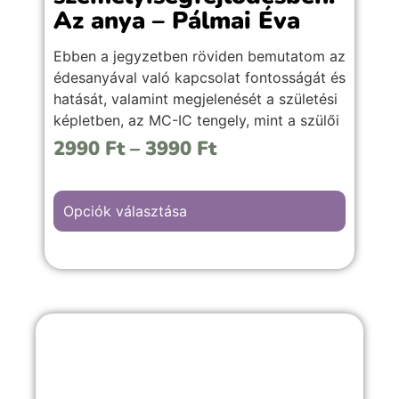
Az anya – Pálmai Éva
Ebben a jegyzetben röviden bemutatom az
édesanyával való kapcsolat fontosságát és
hatását, valamint megjelenését a születési
képletben, az MC-IC tengely, mint a szülői
tengelyt az egyes jegyekben, továbbá a
2990
Ft
–
3990
Ft
Hold értelmezéséhez szükséges
irányelveket (jegyek,
házak, fényszögek) kiemelten a kihívást
Opciók választása
jelentő fényszögkapcsolatokat.