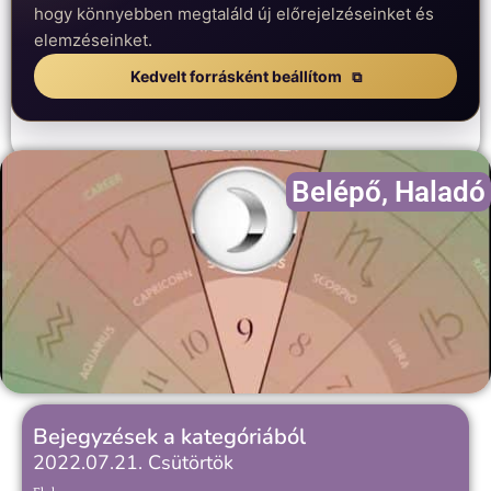
hogy könnyebben megtaláld új előrejelzéseinket és
elemzéseinket.
Kedvelt forrásként beállítom
Belépő
,
Haladó
Bejegyzések a kategóriából
2022.07.21. Csütörtök