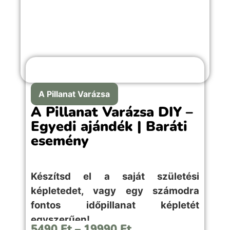
A Pillanat Varázsa
A Pillanat Varázsa DIY –
Egyedi ajándék | Baráti
esemény
Készítsd el a saját születési
képletedet, vagy egy számodra
fontos időpillanat képletét
egyszerűen!
5490
Ft
–
19990
Ft