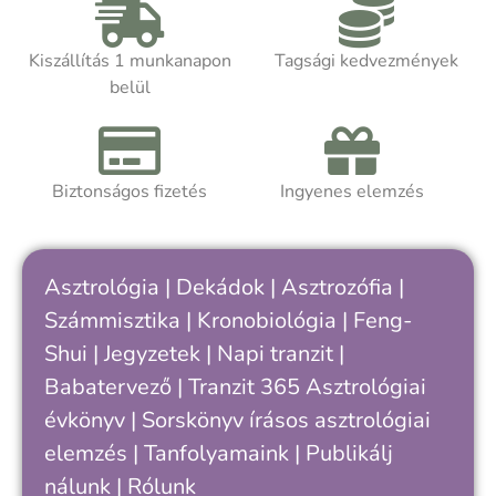
szimbólumként saját belső ritmusainkra
is rávilágíthat.
Kiszállítás 1 munkanapon
Tagsági kedvezmények
belül
Akár asztrológiát tanulsz, akár
önismereti úton jársz, a kötet segít
felismerni, hogy hol tartasz a saját
ciklusodban – és hogyan értheted meg
Biztonságos fizetés
Ingyenes elemzés
jobban önmagad, döntéseid és
kapcsolataid ritmusát.
Asztrológia
|
Dekádok
|
Asztrozófia
|
Számmisztika
|
Kronobiológia
|
Feng-
Shui
|
Jegyzetek
|
Napi tranzit
|
Babatervező
|
Tranzit 365
Asztrológiai
évkönyv
|
Sorskönyv
írásos asztrológiai
elemzés |
Tanfolyamaink
|
Publikálj
nálunk
|
Rólunk