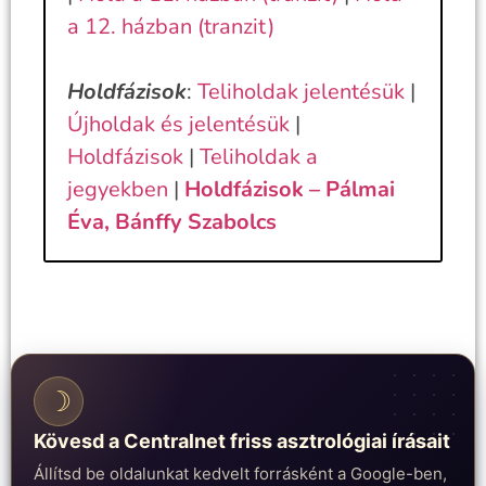
a 12. házban (tranzit)
Holdfázisok
:
Teliholdak jelentésük
|
Újholdak és jelentésük
|
Holdfázisok
|
Teliholdak a
jegyekben
|
Holdfázisok – Pálmai
Éva, Bánffy Szabolcs
☽
Kövesd a Centralnet friss asztrológiai írásait
Állítsd be oldalunkat kedvelt forrásként a Google-ben,