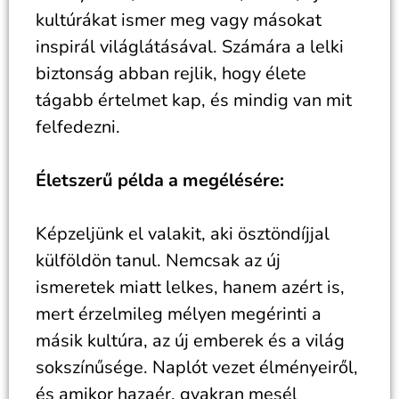
kultúrákat ismer meg vagy másokat
inspirál világlátásával. Számára a lelki
biztonság abban rejlik, hogy élete
tágabb értelmet kap, és mindig van mit
felfedezni.
Életszerű példa a megélésére:
Képzeljünk el valakit, aki ösztöndíjjal
külföldön tanul. Nemcsak az új
ismeretek miatt lelkes, hanem azért is,
mert érzelmileg mélyen megérinti a
másik kultúra, az új emberek és a világ
sokszínűsége. Naplót vezet élményeiről,
és amikor hazaér, gyakran mesél