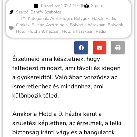
Közzétéve
2022-10-05
3 perc
Szerző: Bánffy Szabolcs
Kategóriák:
Asztrológia
,
Bolygók
,
Házak
,
Radix
Cimkék:
9. Ház
,
Asztrológia
,
Bolygó a házakban
,
Bolygók
,
Hold
,
Hold a 9. házban
,
Hold a házakban
,
Radix
Érzelmeid arra késztetnek, hogy
felfedezd mindazt, ami távoli és idegen
a gyökereidtől. Valójában vonzódsz az
ismeretlenhez és mindenhez, ami
különbözik tőled.
Amikor a Hold a 9. házba kerül a
születési képletben, az érzelmek, a lelki
biztonság iránti vágy és a hangulatok