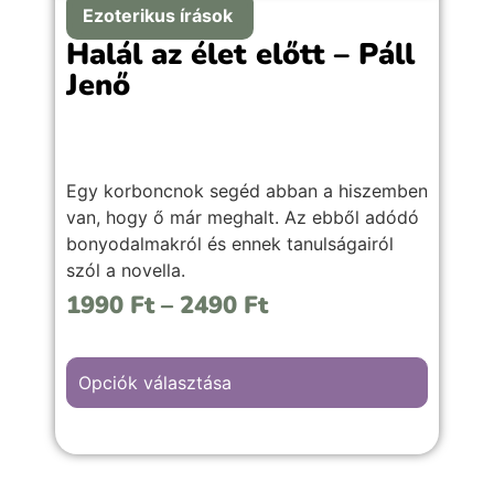
Ezoterikus írások
Halál az élet előtt – Páll
Jenő
Egy korboncnok segéd abban a hiszemben
van, hogy ő már meghalt. Az ebből adódó
bonyodalmakról és ennek tanulságairól
szól a novella.
1990
Ft
–
2490
Ft
Opciók választása