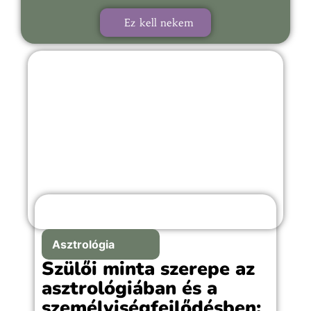
Ez kell nekem
Asztrológia
Szülői minta szerepe az
asztrológiában és a
személyiségfejlődésben: