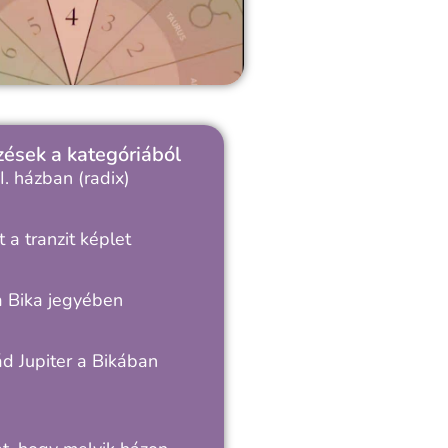
ések a kategóriából
I. házban (radix)
t a tranzit képlet
a Bika jegyében
d Jupiter a Bikában