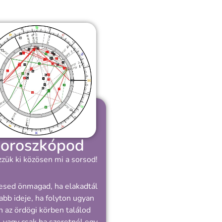
oroszkópod
zük ki közösen mi a sorsod!
esed önmagad, ha elakadtál
abb ideje, ha folyton ugyan
 az ördögi körben találod