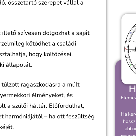
ó, összetartó szerepet vállal a
 illető szívesen dolgozhat a saját
rzelmileg kötődhet a családi
ztalhatja, hogy költözései,
i állapotát.
 túlzott ragaszkodásra a múlt
H
gyermekkori élményeket, és
Elemez
t a szülői háttér. Előfordulhat,
Ha ker
t harmóniájától – ha ott feszültség
hossz
kéjét.
abban