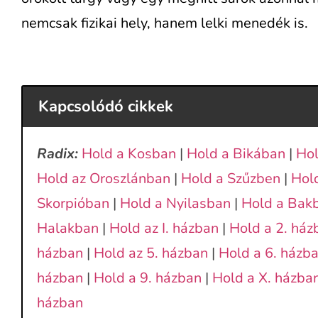
nemcsak fizikai hely, hanem lelki menedék is.
Kapcsolódó cikkek
Radix:
Hold a Kosban
|
Hold a Bikában
|
Hol
Hold az Oroszlánban
|
Hold a Szűzben
|
Hol
Skorpióban
|
Hold a Nyilasban
|
Hold a Bak
Halakban
|
Hold az I. házban
|
Hold a 2. ház
házban
|
Hold az 5. házban
|
Hold a 6. házb
házban
|
Hold a 9. házban
|
Hold a X. házba
házban