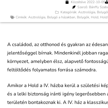
Közzétéve
2022-10-05
Szerző: Bánffy Szab
Kategóriák:
Asztrológia
,
Bolygó
Cimkék:
Asztrológia
,
Bolygó a házakban
,
Bolygók
,
Hold
,
Hold
A családod, az otthonod és gyakran az édesan
jelentőséggel bírnak. Mindenkinél jobban raga
környezet, amelyben élsz, alapvető fontosság
feltöltődés folyamatos forrása számodra.
Amikor a Hold a IV. házba kerül a születési ké
és a lelki biztonság iránti igény legerősebben 
területén bontakoznak ki. A IV. ház a klassziku