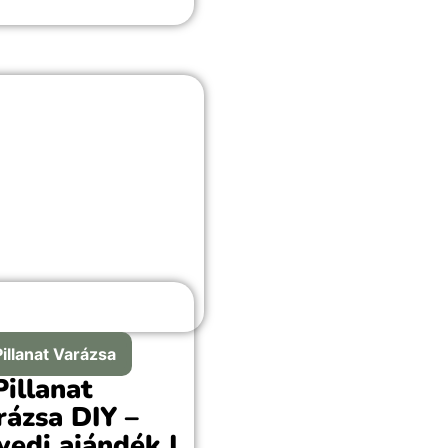
ni, és miért
sztalhatunk késéseket,
ecsúszott kommunikációt
 meghiúsult terveket?
n csak az Univerzum űz
nk tréfát ezekben az
zakokban, vagy mélyebb
téssel is bírnak ezek az
zakok?
Pillanat Varázsa
Pillanat
rázsa DIY –
yedi ajándék |