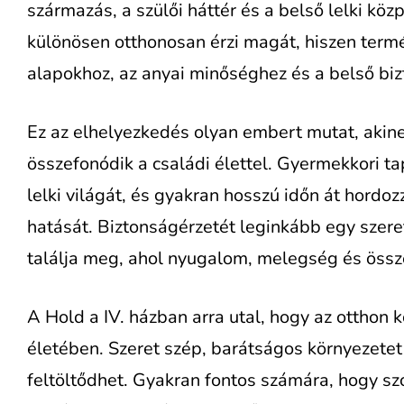
származás, a szülői háttér és a belső lelki köz
különösen otthonosan érzi magát, hiszen termé
alapokhoz, az anyai minőséghez és a belső bi
Ez az elhelyezkedés olyan embert mutat, akin
összefonódik a családi élettel. Gyermekkori t
lelki világát, és gyakran hosszú időn át hordo
hatását. Biztonságérzetét leginkább egy szere
találja meg, ahol nyugalom, melegség és össze
A Hold a IV. házban arra utal, hogy az otthon k
életében. Szeret szép, barátságos környezetet k
feltöltődhet. Gyakran fontos számára, hogy sz