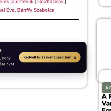
k és jelentésük
|
Holdfázisok
|
intéz
tapa
ai Éva, Bánffy Szabolcs
félr
vagy
Vajo
velü
idős
jelen
idős
t
Kedvelt forrásként beállítom
n, hogy
éseinket.
A 
A 
Va
Eg