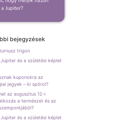
t, hogy melyik házon
 a Jupiter?
bbi bejegyzések
urnusz trigon
 Jupiter és a születési képlet
sznak kuponokra az
iai jegyek – ki spórol?
het az augusztus 12-i
tkozás a természet és az
 szempontjából?
 Jupiter és a születési képlet