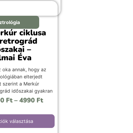
ztrológia
rkúr ciklusa
 retrográd
őszakai –
lmai Éva
z oka annak, hogy az
ológiában elterjedt
t szerint a Merkúr
ográd időszakai gyakran
vart, félreértéseket és
90
Ft
–
4990
Ft
tlan akadályokat
ak? Miért nem javasolt
nkor új dolgokba
iók választása
eni, hivatalos ügyeket