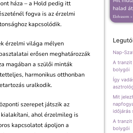
Mit muta
pont háza – a Hold pedig itt
halad át
szeténél fogva is az érzelmi
Elolvasom »
ztonsághoz kapcsolódik.
Legutó
ek érzelmi világa mélyen
Nap-Szat
apasztalatai erősen meghatározzák
A tranzit
zza magában a szülői minták
bolygói
tetteljes, harmonikus otthonban
Így vadá
tartozás uralkodik.
asztrológ
Mit jelez
özponti szerepet játszik az
napfogya
időjárás
ialakítani, ahol érzelmileg is
A tranzit
oros kapcsolatot ápoljon a
bolygói