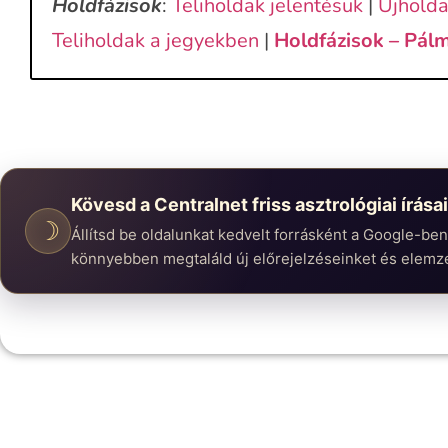
Holdfázisok
:
Teliholdak jelentésük
|
Újholda
Teliholdak a jegyekben
|
Holdfázisok – Pálm
Kövesd a Centralnet friss asztrológiai írásai
☽
Állítsd be oldalunkat kedvelt forrásként a Google-be
könnyebben megtaláld új előrejelzéseinket és elemz