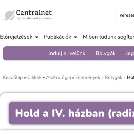
Előrejelzések
Publikációk
Miben tudunk segíten
Indulj el velünk
Bolygók
Jeg
Kezdőlap
»
Cikkek
»
Asztrológia
»
Események
»
Bolygók
»
Hol
Hold a IV. házban (radi