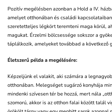
Pozitív megélésben azonban a Hold a IV. házba
amelyet otthonában és családi kapcsolataiban 
szeretetteljes légkört teremteni maga körül, 
magukat. Érzelmi bölcsessége sokszor a gyök
táplálkozik, amelyeket továbbad a következő 
Életszerű példa a megélésére:
Képzeljünk el valakit, aki számára a legnagy
otthonában. Melegséget sugárzó konyhája mindi
mindenki szívesen tér be hozzá, mert nála „ot
szomorú, akkor is az otthon falai között talál vi
örökölt tárgy vagy egy meghitt sarok azonnal