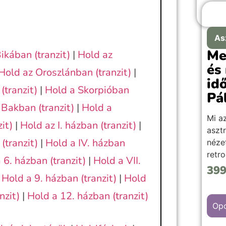
As
Me
ikában (tranzit)
|
Hold az
és
Hold az Oroszlánban (tranzit)
|
id
(tranzit)
|
Hold a Skorpióban
Pá
 Bakban (tranzit)
|
Hold a
Mi a
it)
|
Hold az I. házban (tranzit)
|
asztr
(tranzit)
|
Hold a IV. házban
néze
retr
 6. házban (tranzit)
|
Hold a VII.
zűrza
39
|
Hold a 9. házban (tranzit)
|
Hold
vára
hozn
nzit)
|
Hold a 12. házban (tranzit)
ilye
Opc
kezd