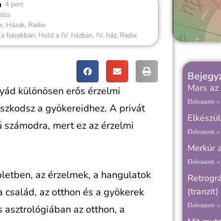
4 perc
olcs
k
,
Házak
,
Radix
 a házakban
,
Hold a IV. házban
,
IV. ház
,
Radix
Bejegyz
Mars az 
yád különösen erős érzelmi
Elolvasom »
szkodsz a gyökereidhez. A privát
Elkészül
ú számodra, mert ez az érzelmi
Elolvasom »
Merkúr 
Elolvasom »
pletben, az érzelmek, a hangulatok
Retrográ
a család, az otthon és a gyökerek
(tranzit)
Elolvasom »
s asztrológiában az otthon, a