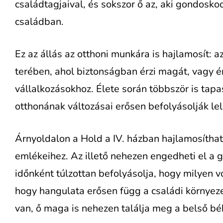
családtagjaival, és sokszor ő az, aki gondoskod
családban.
Ez az állás az otthoni munkára is hajlamosít: az
terében, ahol biztonságban érzi magát, vagy é
vállalkozásokhoz. Élete során többször is tapas
otthonának változásai erősen befolyásolják lelk
Árnyoldalon a Hold a IV. házban hajlamosíthat
emlékeihez. Az illető nehezen engedheti el a 
időnként túlzottan befolyásolja, hogy milyen vol
hogy hangulata erősen függ a családi környeze
van, ő maga is nehezen találja meg a belső bé