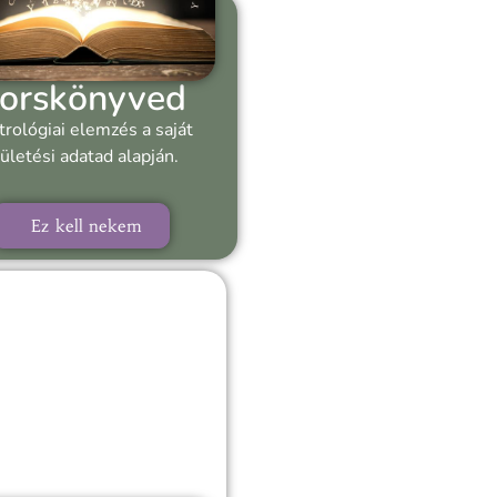
orskönyved
trológiai elemzés a saját
ületési adatad alapján.
Ez kell nekem