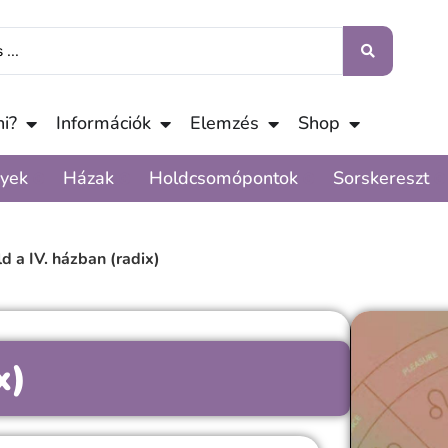
i?
Információk
Elemzés
Shop
yek
Házak
Holdcsomópontok
Sorskereszt
d a IV. házban (radix)
x)