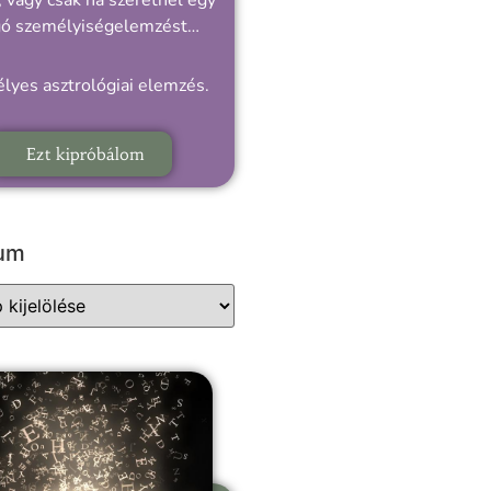
 vagy csak ha szeretnél egy
gó személyiségelemzést…
lyes asztrológiai elemzés.
Ezt kipróbálom
vum