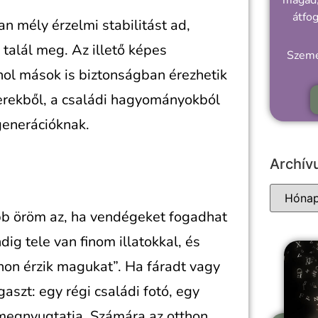
magad,
átfo
n mély érzelmi stabilitást ad,
talál meg. Az illető képes
Szemé
ahol mások is biztonságban érezhetik
erekből, a családi hagyományokból
generációknak.
Archí
obb öröm az, ha vendégeket fogadhat
g tele van finom illatokkal, és
thon érzik magukat”. Ha fáradt vagy
gaszt: egy régi családi fotó, egy
 megnyugtatja. Számára az otthon