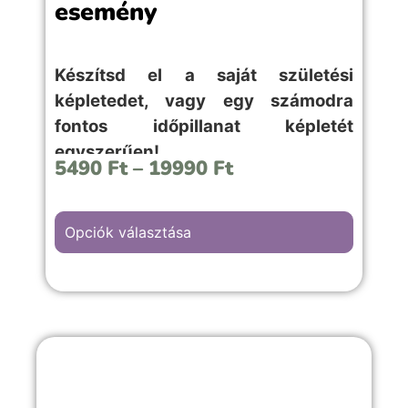
esemény
Készítsd el a saját születési
képletedet, vagy egy számodra
fontos időpillanat képletét
egyszerűen!
5490
Ft
–
19990
Ft
Opciók választása
A “Baráti esemény” hátterű kép választása,
családi ünnepekre, céges rendezvényekre
vagy fontosabb emlékekkel teli örömteli
pillanathoz megfelelő választás.