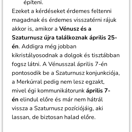
építeni.
Ezeket a kérdéseket érdemes feltenni
magadnak és érdemes visszatérni rájuk
akkor is, amikor a
Vénusz és a
Szaturnusz újra találkoznak április 25-
én
. Addigra még jobban
kikristályosodnak a dolgok és tisztábban
fogsz látni. A Vénusszal április 7-én
pontosodik be a Szaturnusz konjunkciója,
a Merkúrral pedig nem lesz egzakt,
mivel égi kommunikátorunk
április 7-
én
elindul előre és már nem hátrál
vissza a Szaturnusz pozíciójáig, aki
lassan, de biztosan halad előre.