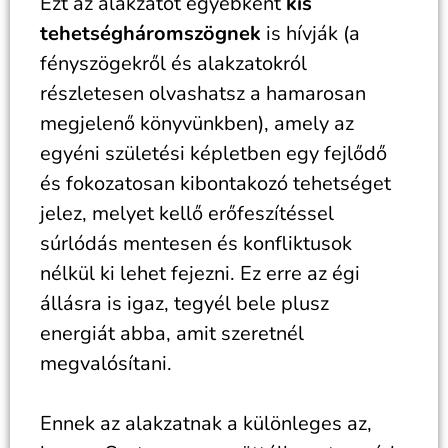
Ezt az alakzatot egyébként
kis
tehetségháromszögnek
is hívják (a
fényszögekről és alakzatokról
részletesen olvashatsz a hamarosan
megjelenő könyvünkben), amely az
egyéni születési képletben egy fejlődő
és fokozatosan kibontakozó tehetséget
jelez, melyet kellő erőfeszítéssel
súrlódás mentesen és konfliktusok
nélkül ki lehet fejezni. Ez erre az égi
állásra is igaz, tegyél bele plusz
energiát abba, amit szeretnél
megvalósítani.
Ennek az alakzatnak a különleges az,