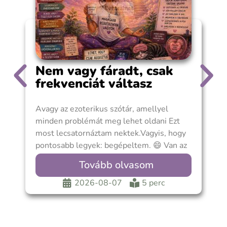
Nem vagy fáradt, csak
frekvenciát váltasz
Avagy az ezoterikus szótár, amellyel
A
minden problémát meg lehet oldani Ezt
T
most lecsatornáztam nektek.Vagyis, hogy
a
pontosabb legyek: begépeltem. 😄 Van az
a
a pillanat, amikor az
l
Tovább olvasom
2026-08-07
5 perc