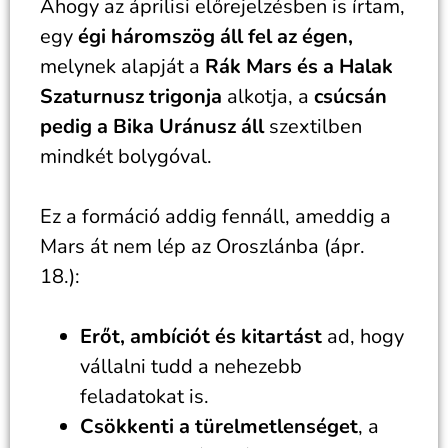
Ahogy az áprilisi előrejelzésben is írtam,
egy
égi háromszög áll fel az égen,
melynek alapját a
Rák
Mars és a Halak
Szaturnusz trigonja
alkotja, a
csúcsán
pedig a Bika Uránusz áll
szextilben
mindkét bolygóval.
Ez a formáció addig fennáll, ameddig a
Mars át nem lép az Oroszlánba (ápr.
18.):
Erőt, ambíciót és kitartást
ad, hogy
vállalni tudd a nehezebb
feladatokat is.
Csökkenti a türelmetlenséget
, a