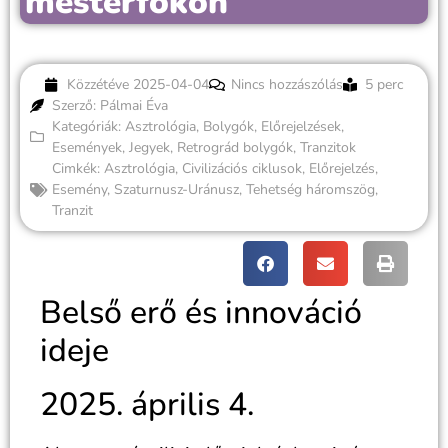
mesterfokon
Közzétéve
2025-04-04
Nincs hozzászólás
5 perc
Szerző: Pálmai Éva
Kategóriák:
Asztrológia
,
Bolygók
,
Előrejelzések
,
Események
,
Jegyek
,
Retrográd bolygók
,
Tranzitok
Cimkék:
Asztrológia
,
Civilizációs ciklusok
,
Előrejelzés
,
Esemény
,
Szaturnusz-Uránusz
,
Tehetség háromszög
,
Tranzit
Belső erő és innováció
ideje
2025. április 4.