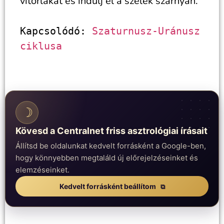
vitorlákat és indulj el a szelek szárnyán.
Kapcsolódó: 
Szaturnusz-Uránusz 
ciklusa
☽
Kövesd a Centralnet friss asztrológiai írásait
Állítsd be oldalunkat kedvelt forrásként a Google-ben,
hogy könnyebben megtaláld új előrejelzéseinket és
elemzéseinket.
Kedvelt forrásként beállítom