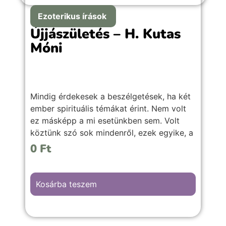
Ezoterikus írások
Újjászületés – H. Kutas
Móni
Mindig érdekesek a beszélgetések, ha két
ember spirituális témákat érint. Nem volt
ez másképp a mi esetünkben sem. Volt
köztünk szó sok mindenről, ezek egyike, a
reinkarnáció kérdése is lenyűgöző volt
0
Ft
történeteit hallgatva. Inanna felnyitotta a
szemem a láthatatlan világ felé. Ennek egy
részét adom most közre.
Kosárba teszem