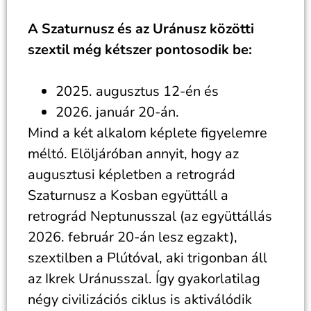
A Szaturnusz és az Uránusz közötti
szextil még kétszer pontosodik be:
2025. augusztus 12-én és
2026. január 20-án.
Mind a két alkalom képlete figyelemre
méltó. Elöljáróban annyit, hogy az
augusztusi képletben a retrográd
Szaturnusz a Kosban együttáll a
retrográd Neptunusszal (az együttállás
2026. február 20-án lesz egzakt),
szextilben a Plútóval, aki trigonban áll
az Ikrek Uránusszal. Így gyakorlatilag
négy civilizációs ciklus is aktiválódik