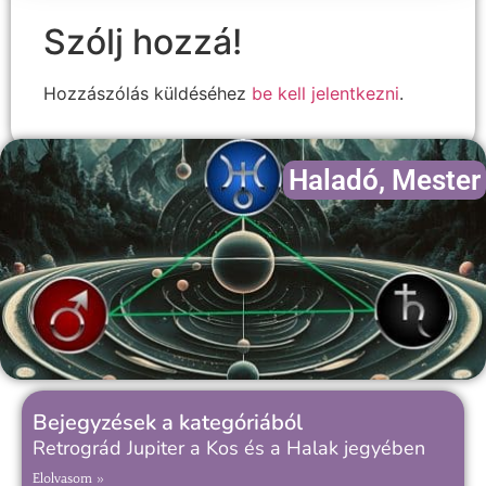
Szólj hozzá!
Hozzászólás küldéséhez
be kell jelentkezni
.
Haladó
,
Mester
Bejegyzések a kategóriából
Retrográd Jupiter a Kos és a Halak jegyében
Elolvasom »