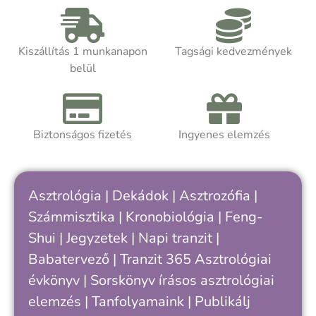
változik hónapról hónapra, hanem ősi
k
szimbólumként saját belső ritmusainkra
c
is rávilágíthat.
m
Kiszállítás 1 munkanapon
Tagsági kedvezmények
m
belül
Akár asztrológiát tanulsz, akár
t
önismereti úton jársz, a kötet segít
k
felismerni, hogy hol tartasz a saját
ciklusodban – és hogyan értheted meg
Biztonságos fizetés
Ingyenes elemzés
A
jobban önmagad, döntéseid és
a
kapcsolataid ritmusát.
h
k
Asztrológia
|
Dekádok
|
Asztrozófia
|
c
Számmisztika
|
Kronobiológia
|
Feng-
„
Shui
|
Jegyzetek
|
Napi tranzit
|
s
v
Babatervező
|
Tranzit 365
Asztrológiai
k
évkönyv
|
Sorskönyv
írásos asztrológiai
e
elemzés |
Tanfolyamaink
|
Publikálj