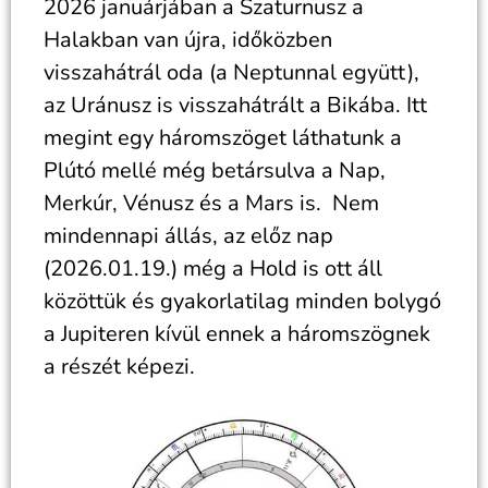
2026 januárjában a Szaturnusz a
Halakban van újra, időközben
visszahátrál oda (a Neptunnal együtt),
az Uránusz is visszahátrált a Bikába. Itt
megint egy háromszöget láthatunk a
Plútó mellé még betársulva a Nap,
Merkúr, Vénusz és a Mars is. Nem
mindennapi állás, az előz nap
(2026.01.19.) még a Hold is ott áll
közöttük és gyakorlatilag minden bolygó
a Jupiteren kívül ennek a háromszögnek
a részét képezi.