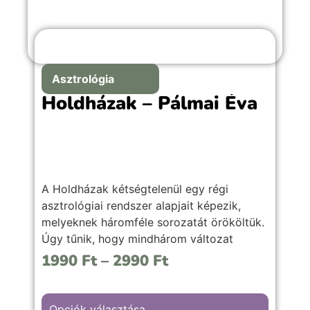
Asztrológia
Holdházak – Pálmai Éva
A Holdházak kétségtelenül egy régi
asztrológiai rendszer alapjait képezik,
melyeknek háromféle sorozatát örököltük.
Úgy tűnik, hogy mindhárom változat
ugyanazt az elveszett rendszert
1990
Ft
–
2990
Ft
alkalmazza.
Opciók választása