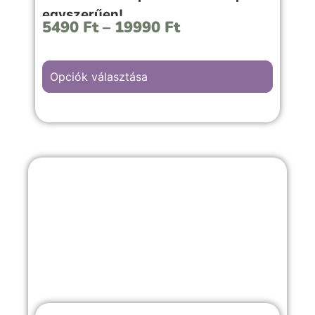
egyszerűen!
5490
Ft
–
19990
Ft
Opciók választása
Az “Éjszakai természet” hátterű kép
választása, bármilyen meghitt alkalomra,
évfordulós vagy kellemes emlékekkel teli
örömteli pillanathoz megfelelő választás.