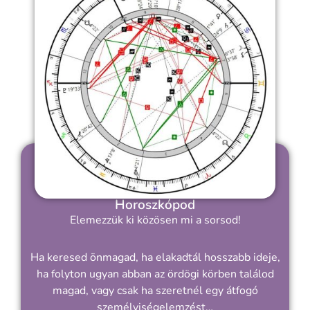
Horoszkópod
Elemezzük ki közösen mi a sorsod!
Ha keresed önmagad, ha elakadtál hosszabb ideje,
ha folyton ugyan abban az ördögi körben találod
magad, vagy csak ha szeretnél egy átfogó
személyiségelemzést…