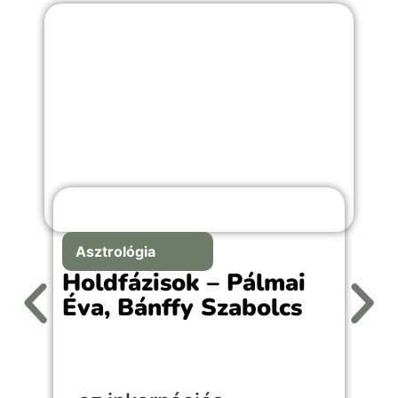
Asztrológia
Holdfázisok – Pálmai
Éva, Bánffy Szabolcs
A