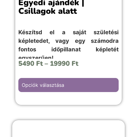
Egyedi ajándék |
Csillagok alatt
Készítsd el a saját születési
képletedet, vagy egy számodra
fontos időpillanat képletét
egyszerűen!
5490
Ft
–
19990
Ft
Opciók választása
A “Csillagos égbolt” hátterű kép
választása, bármilyen meghitt alkalomra,
évfordulós vagy romantikus emlékekkel
teli örömteli pillanathoz megfelelő
választás.