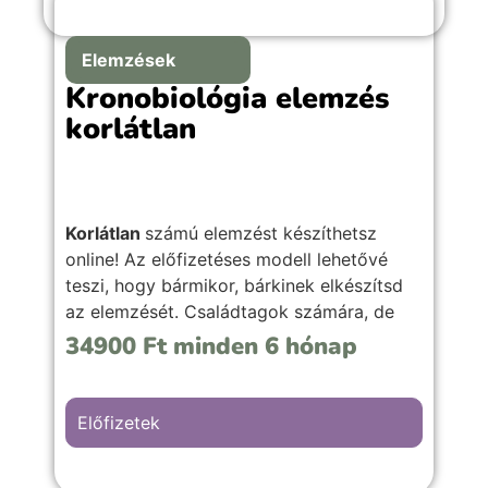
Elemzések
Kronobiológia elemzés
korlátlan
Korlátlan
számú elemzést készíthetsz
online! Az előfizetéses modell lehetővé
teszi, hogy bármikor, bárkinek elkészítsd
az elemzését. Családtagok számára, de
akár ajándékba is tudod adni, hasonló
34900
Ft
minden 6 hónap
jellegű önismereti szolgáltatásod mellé.
(Nincsen korlátozva az értékesítése sem.)
Előfizetek