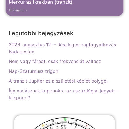
Merkúr az Ikrekben (tranzit)
Elolvasom »
Legutóbbi bejegyzések
2026. augusztus 12. – Részleges napfogyatkozás
Budapesten
Nem vagy fáradt, csak frekvenciát váltasz
Nap-Szaturnusz trigon
A tranzit Jupiter és a születési képlet bolygói
Így vadásznak kuponokra az asztrológiai jegyek –
ki spórol?