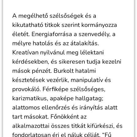
A megélhető szélsőségek és a
kikutatható titkok szerint kormányozza
életét. Energiaforrása a szenvedély, a
mélyre hatolás és az átalakítás.
Kreatívan nyilvánul meg lélektani
kérdésekben, és sikeresen tudja kezelni
mások pénzét. Burkolt hatalmi
késztetések vezérlik, manipulatív és
provokáló. Férfiképe szélsőséges,
karizmatikus, apaképe hallgatag;
alattomos ellenőrzés és irányítás alatt
tart másokat. Főnökként az
alkalmazottai összes titkát kifürkészi, és
fondorlatosan éri el náluk célját. “Fű