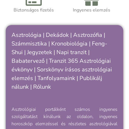
felismerni, hogy hol tartasz a saját
ciklusodban – és hogyan értheted meg
Biztonságos fizetés
Ingyenes elemzés
A
jobban önmagad, döntéseid és
a
kapcsolataid ritmusát.
h
k
Asztrológia
|
Dekádok
|
Asztrozófia
|
c
Számmisztika
|
Kronobiológia
|
Feng-
„
Shui
|
Jegyzetek
|
Napi tranzit
|
s
v
Babatervező
|
Tranzit 365
Asztrológiai
k
évkönyv
|
Sorskönyv
írásos asztrológiai
e
elemzés |
Tanfolyamaink
|
Publikálj
nálunk
|
Rólunk
Asztrológiai portálként számos ingyenes
szolgáltatást kínálunk az oldalon, ingyenes
horoszkóp elemzéssel és részletes asztrológiával