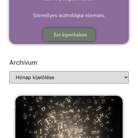
Személyes asztrológiai elemzés.
Ezt kipróbálom
Archívum