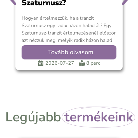
Szaturnusz?
Hogyan értelmezzük, ha a tranzit
A
Szaturnusz egy radix házon halad át? Egy
k
Szaturnusz-tranzit értelmezésénél először
a
azt nézzük meg, melyik radix házon halad
j
keresztül a tranzit
k
Tovább olvasom
é
2026-07-27
8 perc
Legújabb
termékeink