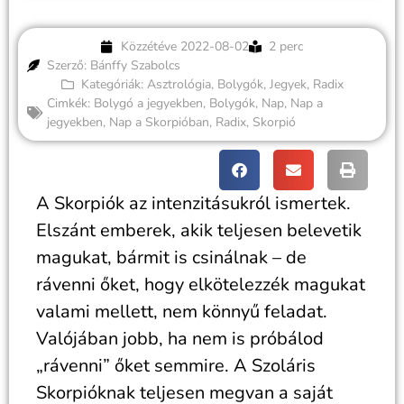
Közzétéve
2022-08-02
2 perc
Szerző: Bánffy Szabolcs
Kategóriák:
Asztrológia
,
Bolygók
,
Jegyek
,
Radix
Cimkék:
Bolygó a jegyekben
,
Bolygók
,
Nap
,
Nap a
jegyekben
,
Nap a Skorpióban
,
Radix
,
Skorpió
A Skorpiók az intenzitásukról ismertek.
Elszánt emberek, akik teljesen belevetik
magukat, bármit is csinálnak – de
rávenni őket, hogy elkötelezzék magukat
valami mellett, nem könnyű feladat.
Valójában jobb, ha nem is próbálod
„rávenni” őket semmire. A Szoláris
Skorpióknak teljesen megvan a saját