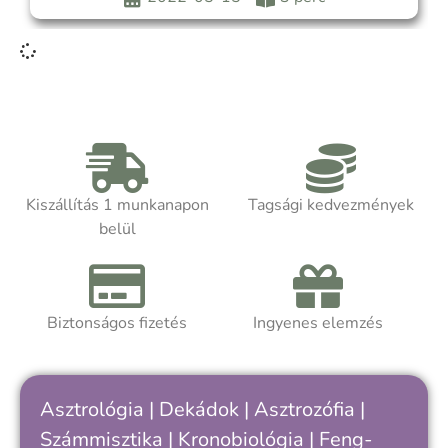
ismét egy különleges Telihold lesz,
Kiszállítás 1 munkanapon
Tagsági kedvezmények
belül
Biztonságos fizetés
Ingyenes elemzés
Asztrológia
|
Dekádok
|
Asztrozófia
|
Számmisztika
|
Kronobiológia
|
Feng-