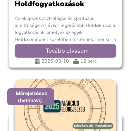
Holdfogyatkozások
Az eklipszek asztrológiai és spirituális
jelentősége Az évkör legerősebb Holdciklusai a
fogyatkozások, amelyek az egyik
Holdcsomópont közelében történnek. Ilyenkor a
Nap és a Hold nemcsak azonos hosszúsági, de
Tovább olvasom
azonos szélességi fokon is áll. Mindig párban
járnak, a Napfogyatkozást két héttel előbb vagy
2025-03-10
12 perc
később Holdfogyatkozás követi. Egy évben
általában két-két fogyatkozás
Előrejelzések
(heti/havi)
Belépő
,
Haladó
,
Mindenkinek