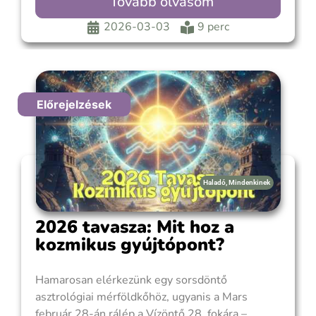
Tovább olvasom
emlegetnek. Ez a jelenség a fogyatkozási
ciklusok csúcspontja, amikor a tudatos elme
2026-03-03
9 perc
fénye (Nap) és az ösztönös érzelmi világ (Hold)
Előrejelzések
Haladó
,
Mindenkinek
2026 tavasza: Mit hoz a
kozmikus gyújtópont?
Hamarosan elérkezünk egy sorsdöntő
asztrológiai mérföldkőhöz, ugyanis a Mars
február 28-án rálép a Vízöntő 28. fokára –