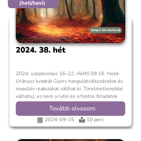
(heti/havi)
Belépő
,
Mindenkinek
2024. 38. hét
2024. szeptember 16-22. Hétfő 09.16. Hold-
Uránusz kvadrát Gyors hangulatváltozásokat és
impulzív reakciókat válthat ki. Türelmetlenebbé
válhatsz, ez nem a rutin és a fontos feladatok
elvégzésének az ideje, mert figyelmedet elvonja
Tovább olvasom
valami érdekesebb dolog. Izgalomra vágysz, de
ez nem a megfelelő időszak a hirtelen
2024-09-15
10 perc
változtatásokra, különösen a közeli
kapcsolatokban. Az új