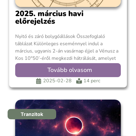
2025. március havi
előrejelzés
Nyitó és záró bolygóállások Összefoglaló
táblázat Különleges eseménnyel indul a
március, ugyanis 2-án vasárnap éjjel a Vénusz a
Kos 10°50’-éről megkezdi hátrálását, amelyet
április 13-ig folytat. A Vénusz szimbolizálja azt,
Tovább olvasom
ahogy kapcsolatba kerülünk önmagunkkal és
másokkal, és ahogy megteremtjük életünkben a
2025-02-28
14 perc
harmónia és a szépség feltételeit. Kifejezi, hogy
mit tartunk szépnek
Tranzitok