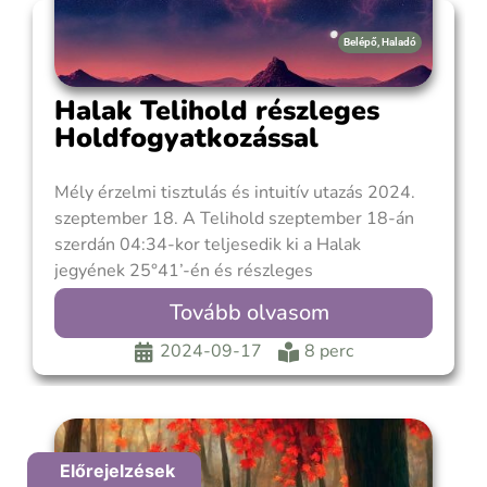
Belépő
,
Haladó
Halak Telihold részleges
Holdfogyatkozással
Mély érzelmi tisztulás és intuitív utazás 2024.
szeptember 18. A Telihold szeptember 18-án
szerdán 04:34-kor teljesedik ki a Halak
jegyének 25°41’-én és részleges
Holdfogyatkozással jár, melyet Amerikából,
Tovább olvasom
Európából és Afrikából láthatunk.
Időtartama 63,7 perc, tehát hatása 1 hónapig
2024-09-17
8 perc
érezhető. Két héttel később pedig október 2-án
gyűrűs Napfogyatkozás követi a Mérleg
jegyében,
Előrejelzések