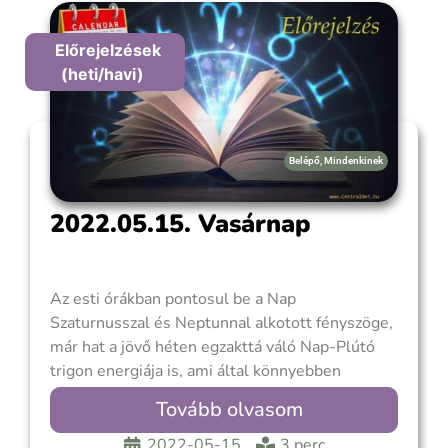
időszakra. Bika telihold teljes
holdfogyatkozással
Előrejelzések
(heti/havi)
Belépő
,
Mindenkinek
2022.05.15. Vasárnap
Az esti órákban pontosul be a Nap
Szaturnusszal és Neptunnal alkotott fényszöge,
már hat a jövő héten egzakttá váló Nap-Plútó
trigon energiája is, ami által könnyebben
érhetünk el sikereket, átlagosnál elszántabbnak
Tovább olvasom
és céltudatosabbak lehetünk. Továbbá már hat a
hétfő kora reggel bepontosuló Telihold is, ami
2022-05-15
3 perc