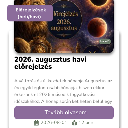
Előrejelzések
(heti/havi)
Haladó
2026. augusztus havi
előrejelzés
A változás és új kezdetek hónapja Augusztus az
év egyik legfontosabb hónapja, hiszen ekkor
érkezünk el 2026 második fogyatkozási
időszakához. A hónap során két héten belül egy
teljes Napfogyatkozás (hazánkból részleges)
Tovább olvasom
augusztus 12-én az Oroszlánban és egy
Holdfogyatkozás is bekövetkezik augusztus 28-
2026-08-01
12 perc