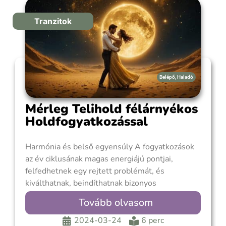
Tranzitok
Belépő
,
Haladó
Mérleg Telihold félárnyékos
Holdfogyatkozással
Harmónia és belső egyensúly A fogyatkozások
az év ciklusának magas energiájú pontjai,
felfedhetnek egy rejtett problémát, és
kiválthatnak, beindíthatnak bizonyos
eseményeket, melyek már hosszú ideje
Tovább olvasom
érlelődtek. A Holdfogyatkozás Teliholdkor és
mindig két héttel a Napfogyatkozás előtt vagy
2024-03-24
6 perc