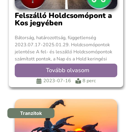
Felszálló Holdcsomópont a
Kos jegyében
Bátorság, határozottság, függetlenség
2023.07.17-2025.01.29. Holdcsomópontok
jelentése A fel- és leszálló Holdcsomópontok
számított pontok, a Nap és a Hold keringési
pályáinak metszéspontjai. A horoszkópábrában
Tovább olvasom
pontosan egymással szemben találhatóak. Nem
sugárzó pontok, csak rájuk vethetnek fényszöget
2023-07-16
8 perc
a planéták. Mozgásuk mindig retrográd és igen
lassan mozognak, bő 18,5 év alatt tesznek meg
egy
Tranzitok