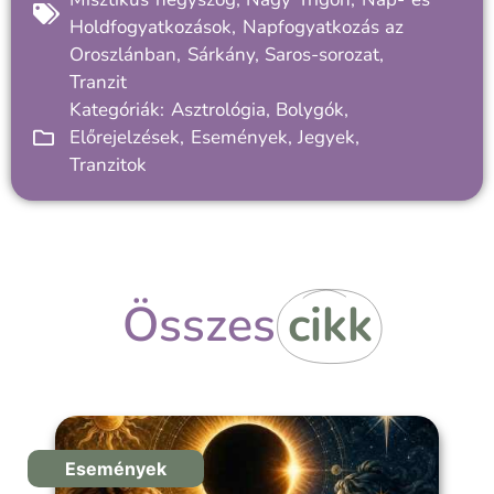
Holdfogyatkozások
,
Napfogyatkozás az
Oroszlánban
,
Sárkány
,
Saros-sorozat
,
Tranzit
Kategóriák:
Asztrológia
,
Bolygók
,
Előrejelzések
,
Események
,
Jegyek
,
Tranzitok
Összes
cikk
Események