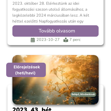
2023. október 28. Elérkeztünk az idei
fogyatkozási szezon utolsó állomásához, a
legközelebbi 2024 márciusában lesz. A két
héttel ezelőtti Napfogyatkozás után egy
részleges Holdfogyatkozásban lesz részünk, ami
Tovább olvasom
Európából is szabad szemmel jól megfigyelhető,
teljes ideje 4 óra 25 perc, a részleges
2023-10-27
7 perc
fogyatkozás időtartama 1 óra 18 perc (hatása a
tradicionális
Előrejelzések
(heti/havi)
Belépő
,
Mindenkinek
2023. 43. hét