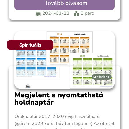
Tovább olvasom
kapcsol össze, melyek szemben állnak
egymással és ezáltal nehezen
2024-03-23
5 perc
összeegyeztethető energiamintázatot
képviselnek. A mostani Telihold a Mérleg
jegyében teljesedik ki, Nap a Kos
Spirituális
Mindenkinek
Megjelent a nyomtatható
holdnaptár
Öröknaptár 2017-2030 évig használható
(ígérem 2029 körül bővíteni fogom :)) Az ötletet