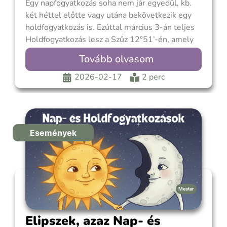
Egy napfogyatkozás soha nem jár egyedül, kb.
két héttel előtte vagy utána bekövetkezik egy
holdfogyatkozás is. Ezúttal március 3-án teljes
Holdfogyatkozás lesz a Szűz 12°51’-én, amely
hazánkból is megfigyelhető lenne, ha nem
Tovább olvasom
napközben történne. Ezért a február 17. és a
március 3. közötti időszak kiemelten fontos. A
2026-02-17
2 perc
két esemény kiegészíti
Események
Mester
Elipszek, azaz Nap- és