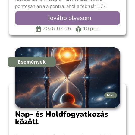
pontosan arra a pontra, ahol a február 17-i
gyűrűs napfogyatkozás végbement. Ezt az
Tovább olvasom
érkezést egy feszült kvadrát fényszög kíséri a
Bika jegyében haladó Uránusz felé, miközben a
2026-02-26
10 perc
Nap a Halakban találkozik a felszálló
Események
Haladó
Nap- és Holdfogyatkozás
között