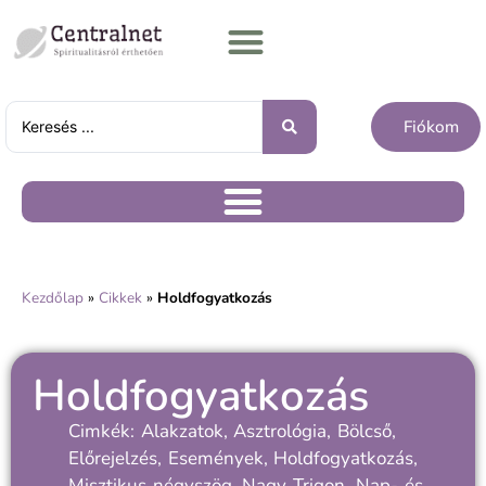
Fiókom
Kezdőlap
»
Cikkek
»
Holdfogyatkozás
Holdfogyatkozás
Cimkék:
Alakzatok
,
Asztrológia
,
Bölcső
,
Előrejelzés
,
Események
,
Holdfogyatkozás
,
Misztikus négyszög
,
Nagy Trigon
,
Nap- és