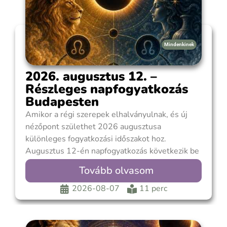
Mindenkinek
2026. augusztus 12. –
Részleges napfogyatkozás
Budapesten
Amikor a régi szerepek elhalványulnak, és új
nézőpont születhet 2026 augusztusa
különleges fogyatkozási időszakot hoz.
Augusztus 12-én napfogyatkozás következik be
az Oroszlán jegyében, amely Magyarországról
Tovább olvasom
részleges fogyatkozásként lesz megfigyelhető.
Budapesten a jelenség 19:20 és 20:11 között
2026-08-07
11 perc
lesz látható, maximuma 19:47 körül következik
be, ekkor a Nap korongjának mintegy 55%-át
takarja