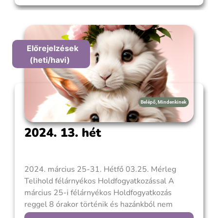
után következik be (a Napfogyatkozás Újholdkor
történik). A fogyatkozások az egyik világítótest
átmeneti
Előrejelzések
(heti/havi)
Belépő
,
Mindenkinek
2024. 13. hét
2024. március 25-31. Hétfő 03.25. Mérleg
Telihold félárnyékos Holdfogyatkozással A
március 25-i félárnyékos Holdfogyatkozás
reggel 8 órakor történik és hazánkból nem
megfigyelhető. A Telihold két olyan területet