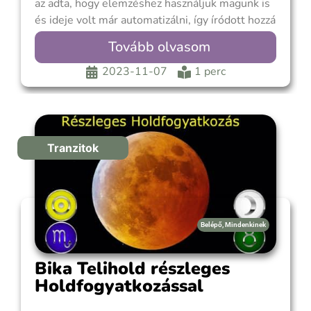
az adta, hogy elemzéshez használjuk magunk is
és ideje volt már automatizálni, így íródott hozzá
egy excel file, ami amolyan öröknaptárként
Tovább olvasom
funkcionál. A fekvő formátum kis magyarázattal
is szolgál, az álló forma kissé nagyobb
2023-11-07
1 perc
nyomtatva. Ezüst tagsággal a
Tranzitok
Belépő
,
Mindenkinek
Bika Telihold részleges
Holdfogyatkozással