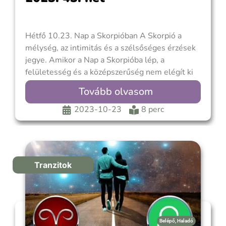
Hétfő 10.23. Nap a Skorpióban A Skorpió a
mélység, az intimitás és a szélsőséges érzések
jegye. Amikor a Nap a Skorpióba lép, a
felületesség és a középszerűség nem elégít ki
minket. Ott van bennünk a vágy, hogy a dolgok
Tovább olvasom
mélyére ássunk. Mindaz, ami rejtett, tabu, titkos
vagy elfojtott, érdekel bennünket.
2023-10-23
8 perc
Tranzitok
Belépő
,
Haladó