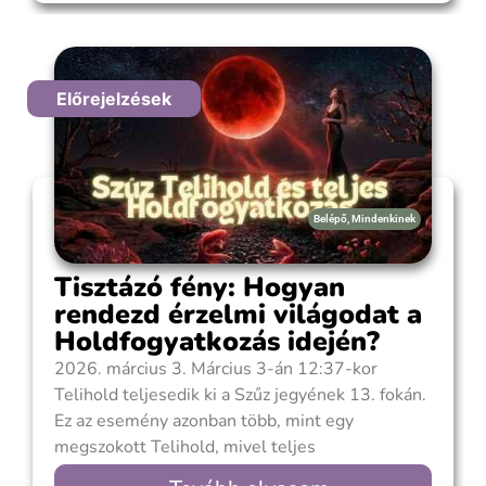
án a Halakban. A Napfogyatkozás új ciklust indít,
és
Előrejelzések
Belépő
,
Mindenkinek
Tisztázó fény: Hogyan
rendezd érzelmi világodat a
Holdfogyatkozás idején?
2026. március 3. Március 3-án 12:37-kor
Telihold teljesedik ki a Szűz jegyének 13. fokán.
Ez az esemény azonban több, mint egy
megszokott Telihold, mivel teljes
Holdfogyatkozás kíséri, amelyet „vérholdként” is