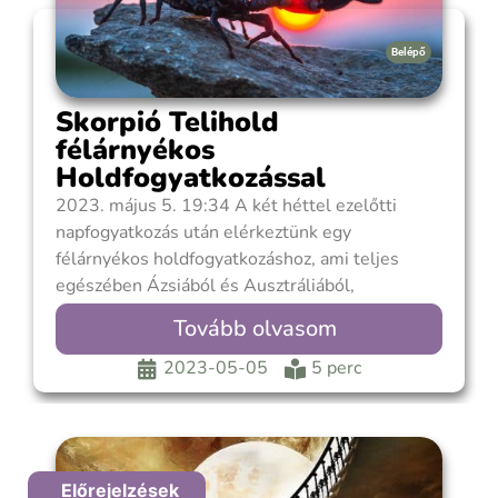
Belépő
Skorpió Telihold
félárnyékos
Holdfogyatkozással
2023. május 5. 19:34 A két héttel ezelőtti
napfogyatkozás után elérkeztünk egy
félárnyékos holdfogyatkozáshoz, ami teljes
egészében Ázsiából és Ausztráliából,
holdkeltekor Európából és Afrikából lesz
Tovább olvasom
megfigyelhető, és 4 óra 18 perc hosszan tart.
Holdfogyatkozás csak teliholdkor fordulhat elő,
2023-05-05
5 perc
amikor a Nap és a Hold szemben állnak
egymással és a Föld
Előrejelzések