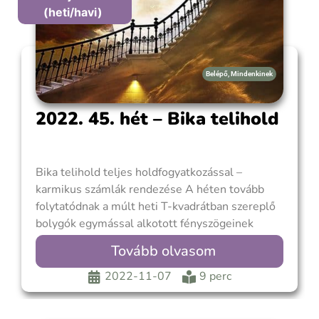
(heti/havi)
Belépő
,
Mindenkinek
2022. 45. hét – Bika telihold
Bika telihold teljes holdfogyatkozással –
karmikus számlák rendezése A héten tovább
folytatódnak a múlt heti T-kvadrátban szereplő
bolygók egymással alkotott fényszögeinek
bepontosulásai. Lehetne külön-külön
Tovább olvasom
értelmezni őket, de felesleges. A hét fő
eseménye a keddi teljes holdfogyatkozással járó
2022-11-07
9 perc
telihold, melynek erőteljes energiái
meghatározóak lesznek az elkövetkezendő